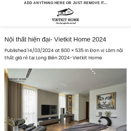
Skip
ADD ANYTHING HERE OR JUST REMOVE IT...
to
0
content
Nội thất hiện đại- Vietkit Home 2024
Published
14/03/2024
at
800 × 535
in
Đơn vị Làm nội
thất giá rẻ tại Long Biên 2024-Vietkit Home