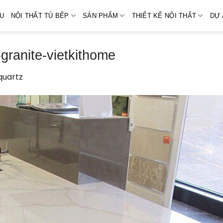
ỆU
NỘI THẤT TỦ BẾP
SẢN PHẨM
THIẾT KẾ NỘI THẤT
DỰ 
granite-vietkithome
quartz