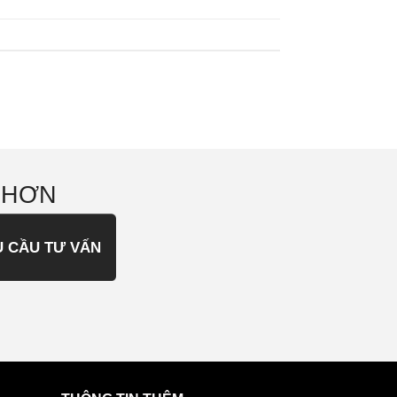
 HƠN
U CẦU TƯ VẤN