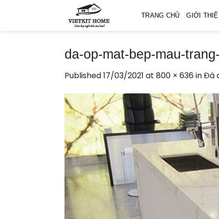
Skip
TRANG CHỦ
GIỚI THI
to
content
da-op-mat-bep-mau-trang-
Published
17/03/2021
at
800 × 636
in
Đá 