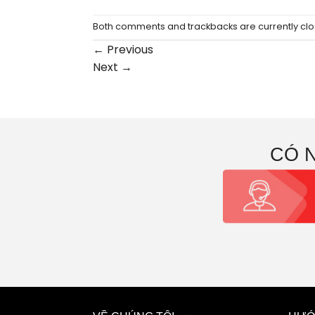
Both comments and trackbacks are currently clo
←
Previous
Next
→
CÓ 