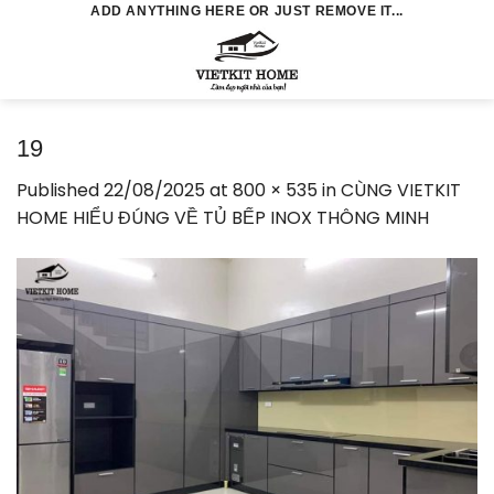
Skip
ADD ANYTHING HERE OR JUST REMOVE IT...
to
0
content
19
Published
22/08/2025
at
800 × 535
in
CÙNG VIETKIT
HOME HIỂU ĐÚNG VỀ TỦ BẾP INOX THÔNG MINH