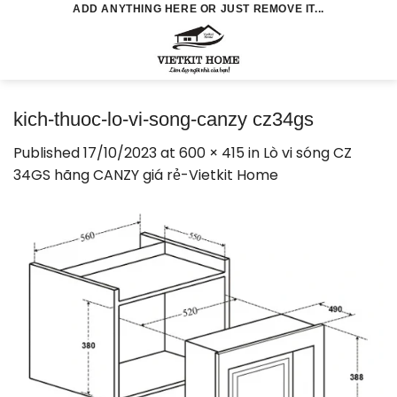
Skip
ADD ANYTHING HERE OR JUST REMOVE IT...
to
0
content
kich-thuoc-lo-vi-song-canzy cz34gs
Published
17/10/2023
at
600 × 415
in
Lò vi sóng CZ
34GS hãng CANZY giá rẻ-Vietkit Home