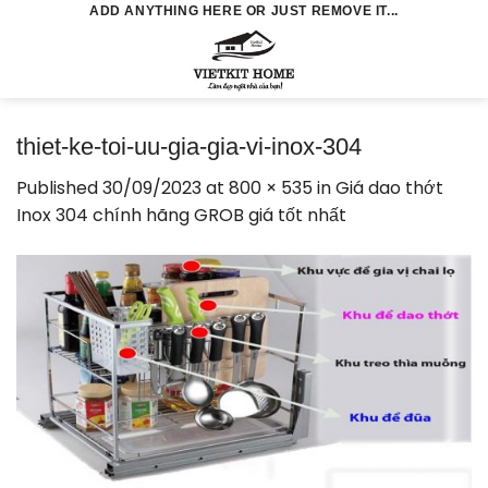
Skip
ADD ANYTHING HERE OR JUST REMOVE IT...
to
0
content
thiet-ke-toi-uu-gia-gia-vi-inox-304
Published
30/09/2023
at
800 × 535
in
Giá dao thớt
Inox 304 chính hãng GROB giá tốt nhất