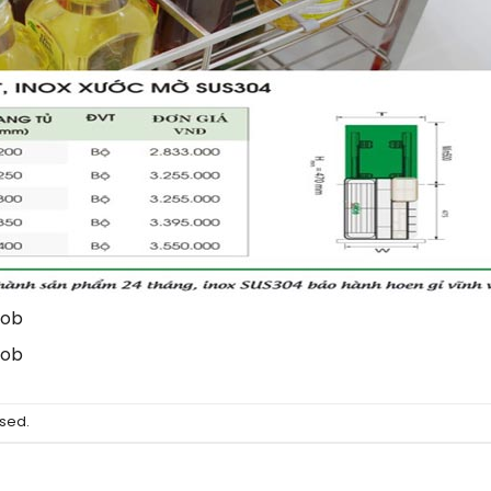
rob
rob
sed.