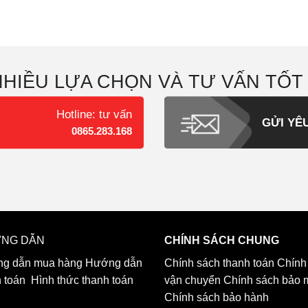
NHIỀU LỰA CHỌN VÀ TƯ VẤN TỐT
Hotline: tư vấn
GỬI YÊ
0865.283.168
NG DẪN
CHÍNH SÁCH CHUNG
g dẫn mua hàng
Hướng dẫn
Chính sách thanh toán
Chính
h toán
Hình thức thanh toán
vận chuyển
Chính sách bảo 
Chính sách bảo hành