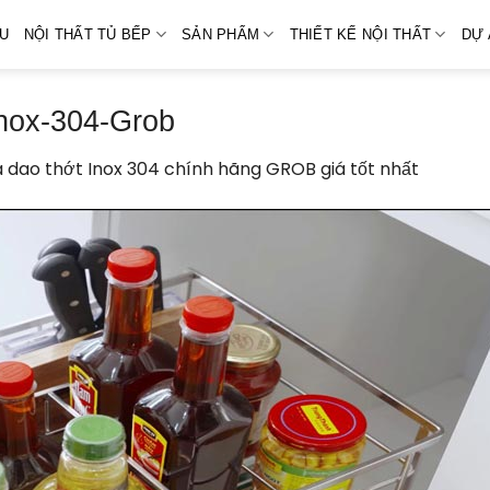
ỆU
NỘI THẤT TỦ BẾP
SẢN PHẨM
THIẾT KẾ NỘI THẤT
DỰ 
inox-304-Grob
á dao thớt Inox 304 chính hãng GROB giá tốt nhất