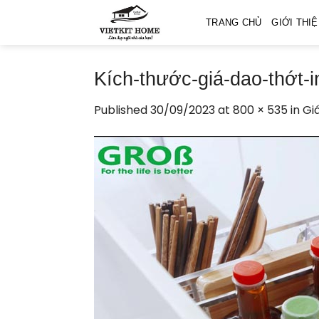
Skip
TRANG CHỦ
GIỚI THI
to
content
Kích-thước-giá-dao-thớt-
Published
30/09/2023
at
800 × 535
in
Gi