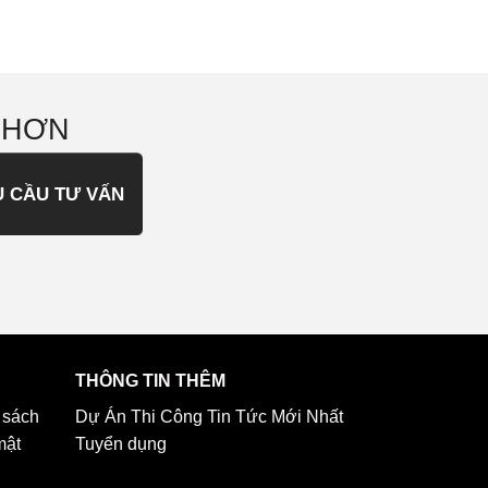
 HƠN
U CẦU TƯ VẤN
THÔNG TIN THÊM
 sách
Dự Án Thi Công
Tin Tức Mới Nhất
mật
Tuyển dụng