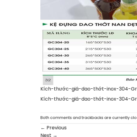
Kích-thước-giá-dao-thớt-inox-304-G
Kích-thước-giá-dao-thớt-inox-304-G
Both comments and trackbacks are currently clo
←
Previous
Next
→