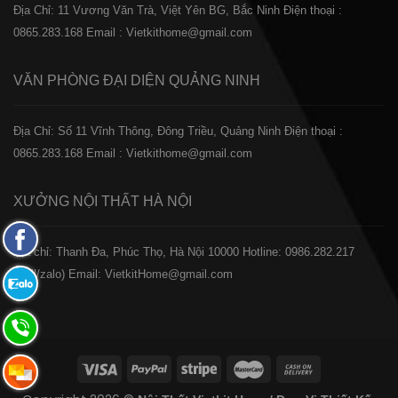
Địa Chỉ: 11 Vương Văn Trà, Việt Yên BG, Bắc Ninh
Điện thoại :
0865.283.168
Email : Vietkithome@gmail.com
VĂN PHÒNG ĐẠI DIỆN
QUẢNG NINH
Địa Chỉ: Số 11 Vĩnh Thông, Đông Triều, Quảng Ninh
Điện thoại :
0865.283.168
Email : Vietkithome@gmail.com
XƯỞNG NỘI THẤT
HÀ NỘI
Fanpage
️Địa chỉ: Thanh Đa, Phúc Thọ, Hà Nội 10000
Hotline: 0986.282.217
Facebook
(Call/zalo)
Email: VietkitHome@gmail.com
Zalo:
0865.283.168
Hotline:
0865.283.168
Hotline: