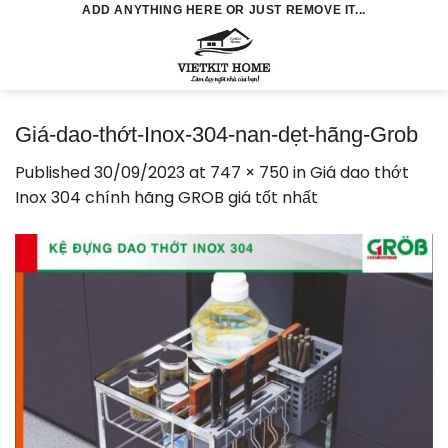
Skip
ADD ANYTHING HERE OR JUST REMOVE IT...
to
0
content
Giá-dao-thớt-Inox-304-nan-dẹt-hãng-Grob
Published
30/09/2023
at
747 × 750
in
Giá dao thớt
Inox 304 chính hãng GROB giá tốt nhất