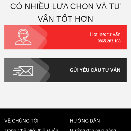
CÓ NHIỀU LỰA CHỌN VÀ TƯ
VẤN TỐT HƠN
Hotline: tư vấn
0865.283.168
GỬI YÊU CẦU TƯ VẤN
VỀ CHÚNG TÔI
HƯỚNG DẪN
Trang Chủ
Giới thiệu
Liên
Hướng dẫn mua hàng