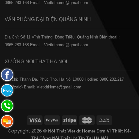
0865.283.168
Email : Vietkithome@gmail.com
VĂN PHÒNG ĐẠI DIỆN
QUẢNG NINH
Địa Chỉ: Số 11 Vĩnh Thông, Đông Triều, Quảng Ninh
Điện thoại :
0865.283.168
Email : Vietkithome@gmail.com
XƯỞNG NỘI THẤT
HÀ NỘI
Fanpage
️Địa chỉ: Thanh Đa, Phúc Thọ, Hà Nội 10000
Hotline: 0986.282.217
Facebook
(Call/zalo)
Email: VietkitHome@gmail.com
Zalo:
0865.283.168
Hotline:
0865.283.168
Hotline:
Copyright 2026 ©
Nội Thất Vietkit Home/ Đơn Vị Thiết Kế-
0865.283.168
Thi Công Nội Thất Uy Tín Tại Hà Nội