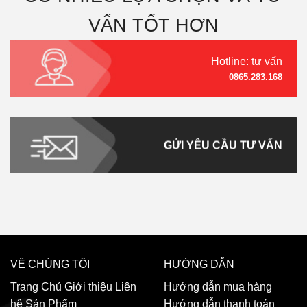
VẤN TỐT HƠN
Hotline: tư vấn
0865.283.168
GỬI YÊU CẦU TƯ VẤN
VỀ CHÚNG TÔI
HƯỚNG DẪN
Trang Chủ
Giới thiệu
Liên
Hướng dẫn mua hàng
hệ
Sản Phẩm
Hướng dẫn thanh toán