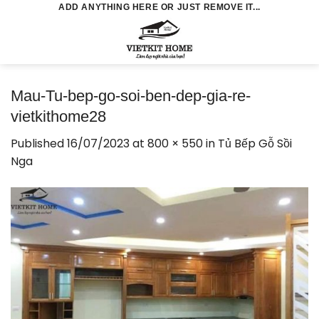
Skip
ADD ANYTHING HERE OR JUST REMOVE IT...
to
0
content
Mau-Tu-bep-go-soi-ben-dep-gia-re-
vietkithome28
Published
16/07/2023
at
800 × 550
in
Tủ Bếp Gỗ Sồi
Nga