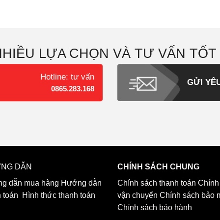
NHIỀU LỰA CHỌN VÀ TƯ VẤN TỐT
Hotline: tư vấn
GỬI YÊ
0865.283.168
NG DẪN
CHÍNH SÁCH CHUNG
g dẫn mua hàng
Hướng dẫn
Chính sách thanh toán
Chính
h toán
Hình thức thanh toán
vận chuyển
Chính sách bảo 
Chính sách bảo hành