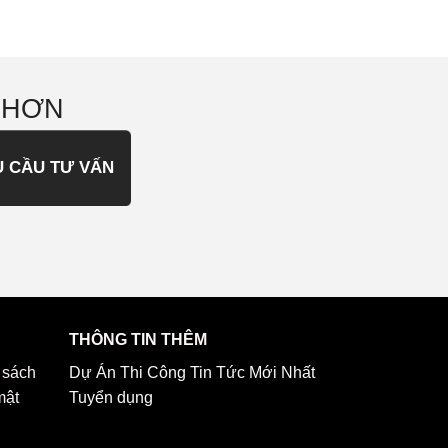
 HƠN
U CẦU TƯ VẤN
THÔNG TIN THÊM
 sách
Dự Án Thi Công
Tin Tức Mới Nhất
mật
Tuyển dụng