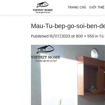
Skip
TRANG CHỦ
GIỚI THI
to
content
Mau-Tu-bep-go-soi-ben-de
Published
16/07/2023
at
800 × 550
in
Tủ 