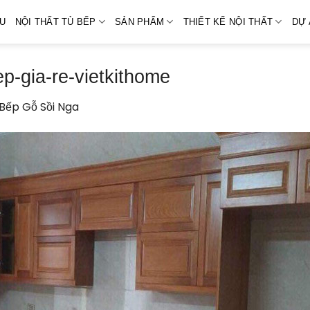
ỆU
NỘI THẤT TỦ BẾP
SẢN PHẨM
THIẾT KẾ NỘI THẤT
DỰ 
p-gia-re-vietkithome
Bếp Gỗ Sồi Nga