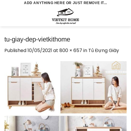
Skip
ADD ANYTHING HERE OR JUST REMOVE IT...
to
0
content
tu-giay-dep-vietkithome
Published
10/05/2021
at
800 × 657
in
Tủ Đựng Giày