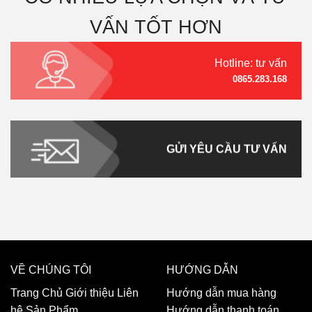
VẤN TỐT HƠN
Hotline: tư vấn
0865.283.168
GỬI YÊU CẦU TƯ VẤN
VỀ CHÚNG TÔI
HƯỚNG DẪN
Trang Chủ
Giới thiệu
Liên
Hướng dẫn mua hàng
hệ
Sản Phẩm
Hướng dẫn thanh toán