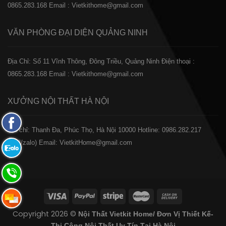
0865.283.168
Email : Vietkithome@gmail.com
VĂN PHÒNG ĐẠI DIỆN
QUẢNG NINH
Địa Chỉ: Số 11 Vĩnh Thông, Đông Triều, Quảng Ninh
Điện thoại :
0865.283.168
Email : Vietkithome@gmail.com
XƯỞNG NỘI THẤT
HÀ NỘI
Fanpage
️Địa chỉ: Thanh Đa, Phúc Thọ, Hà Nội 10000
Hotline: 0986.282.217
Facebook
(Call/zalo)
Email: VietkitHome@gmail.com
Zalo:
0865.283.168
Hotline:
0865.283.168
Hotline:
Copyright 2026 ©
Nội Thất Vietkit Home/ Đơn Vị Thiết Kế-
0865.283.168
Thi Công Nội Thất Uy Tín Tại Hà Nội