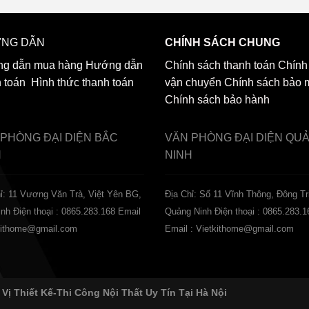
NG DẪN
CHÍNH SÁCH CHUNG
g dẫn mua hàng
Hướng dẫn
Chính sách thanh toán
Chính
h toán
Hình thức thanh toán
vận chuyển
Chính sách bảo 
Chính sách bảo hành
 PHÒNG ĐẠI DIỆN
BẮC
VĂN PHÒNG ĐẠI DIỆN
QU
H
NINH
ỉ: 11 Vương Văn Trà, Việt Yên BG,
Địa Chỉ: Số 11 Vĩnh Thông, Đông Tr
inh
Điện thoại : 0865.283.168
Email
Quảng Ninh
Điện thoại : 0865.283.1
tkithome@gmail.com
Email : Vietkithome@gmail.com
 Vị Thiết Kế-Thi Công Nội Thất Uy Tín Tại Hà Nội