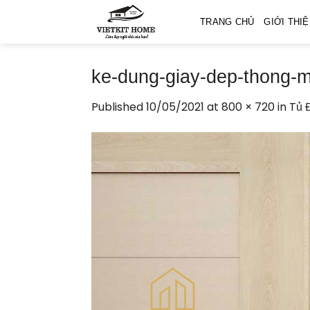
Skip
TRANG CHỦ
GIỚI THI
to
content
ke-dung-giay-dep-thong-
Published
10/05/2021
at
800 × 720
in
Tủ 