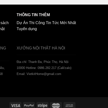
THÔNG TIN THÊM
 sách
Dự Án Thi Công
Tin Tức Mới Nhất
mật
Tuyển dụng
ẢNG
XƯỞNG NỘI THẤT
HÀ NỘI
️Địa chỉ: Thanh Đa, Phúc Thọ, Hà Nội
iều,
10000
Hotline: 0986.282.217 (Call/zalo)
68
Email: VietkitHome@gmail.com