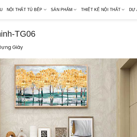
ỆU
NỘI THẤT TỦ BẾP
SẢN PHẨM
THIẾT KẾ NỘI THẤT
DỰ 
minh-TG06
Đựng Giày