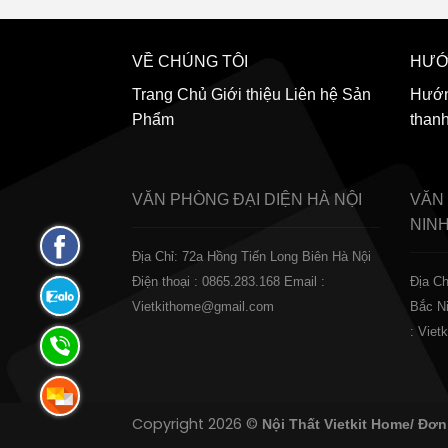
VỀ CHÚNG TÔI
HƯỚ
Trang Chủ
Giới thiệu
Liên hệ
Sản
Hướn
Phẩm
than
VĂN PHÒNG ĐẠI DIỆN
HÀ NỘI
VĂN
NIN
Fanpage
Địa Chỉ: 72a Hồng Tiến Long Biên Hà Nội
Facebook
Điện thoại : 0865.283.168
Email :
Địa Ch
Zalo:
Vietkithome@gmail.com
Bắc N
0865.283.168
: Vie
Hotline:
0865.283.168
Hotline:
Copyright 2026 ©
Nội Thất Vietkit Home/ Đơn
0865.283.168