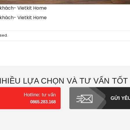
 khách- Vietkit Home
 khách- Vietkit Home
sed.
NHIỀU LỰA CHỌN VÀ TƯ VẤN TỐT
Hotline: tư vấn
GỬI YÊ
0865.283.168