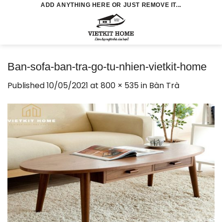
Skip
ADD ANYTHING HERE OR JUST REMOVE IT...
to
0
content
Ban-sofa-ban-tra-go-tu-nhien-vietkit-home
Published
10/05/2021
at
800 × 535
in
Bàn Trà