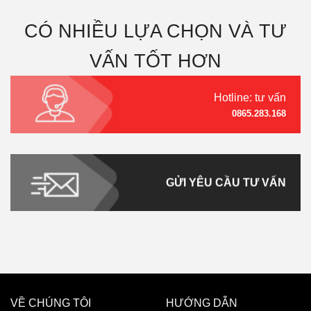
CÓ NHIỀU LỰA CHỌN VÀ TƯ
VẤN TỐT HƠN
Hotline: tư vấn
0865.283.168
GỬI YÊU CẦU TƯ VẤN
VỀ CHÚNG TÔI
HƯỚNG DẪN