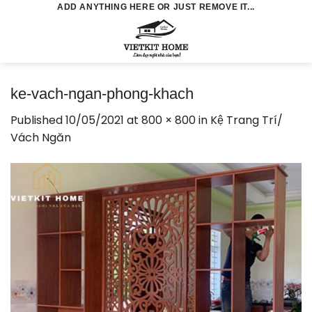
Skip
ADD ANYTHING HERE OR JUST REMOVE IT...
to
0
content
ke-vach-ngan-phong-khach
Published
10/05/2021
at
800 × 800
in
Kệ Trang Trí/
Vách Ngăn