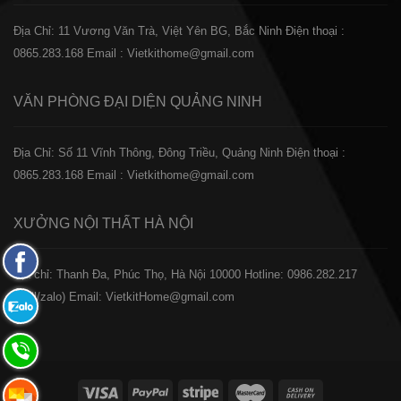
Địa Chỉ: 11 Vương Văn Trà, Việt Yên BG, Bắc Ninh
Điện thoại :
0865.283.168
Email : Vietkithome@gmail.com
VĂN PHÒNG ĐẠI DIỆN
QUẢNG NINH
Địa Chỉ: Số 11 Vĩnh Thông, Đông Triều, Quảng Ninh
Điện thoại :
0865.283.168
Email : Vietkithome@gmail.com
XƯỞNG NỘI THẤT
HÀ NỘI
Fanpage
️Địa chỉ: Thanh Đa, Phúc Thọ, Hà Nội 10000
Hotline: 0986.282.217
Facebook
(Call/zalo)
Email: VietkitHome@gmail.com
Zalo:
0865.283.168
Hotline:
0865.283.168
Hotline: