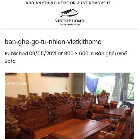
Skip
ADD ANYTHING HERE OR JUST REMOVE IT...
to
0
content
ban-ghe-go-tu-nhien-vietkithome
Published
09/05/2021
at
800 × 600
in
Bàn ghế/Ghế
Sofa