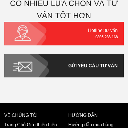
CÓ NHIỀU LỰA CHỌN VÀ TƯ
VẤN TỐT HƠN
Hotline: tư vấn
0865.283.168
GỬI YÊU CẦU TƯ VẤN
VỀ CHÚNG TÔI
HƯỚNG DẪN
Trang Chủ
Giới thiệu
Liên
Hướng dẫn mua hàng