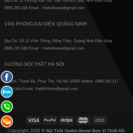
Địa Chỉ: 11 Vương Văn Trà, Việt Yên BG, Bắc Ninh
Điện thoại :
0865.283.168
Email : Vietkithome@gmail.com
VĂN PHÒNG ĐẠI DIỆN
QUẢNG NINH
Địa Chỉ: Số 11 Vĩnh Thông, Đông Triều, Quảng Ninh
Điện thoại :
0865.283.168
Email : Vietkithome@gmail.com
XƯỞNG NỘI THẤT
HÀ NỘI
Fanpage
️Địa chỉ: Thanh Đa, Phúc Thọ, Hà Nội 10000
Hotline: 0986.282.217
Facebook
(Call/zalo)
Email: VietkitHome@gmail.com
Zalo:
0865.283.168
Hotline:
0865.283.168
Hotline:
Copyright 2026 ©
Nội Thất Vietkit Home/ Đơn Vị Thiết Kế-
0865.283.168