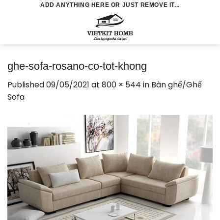
Skip
ADD ANYTHING HERE OR JUST REMOVE IT...
to
0
content
ghe-sofa-rosano-co-tot-khong
Published
09/05/2021
at
800 × 544
in
Bàn ghế/Ghế
Sofa