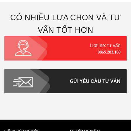
CÓ NHIỀU LỰA CHỌN VÀ TƯ
VẤN TỐT HƠN
Hotline: tư vấn
0865.283.168
GỬI YÊU CẦU TƯ VẤN