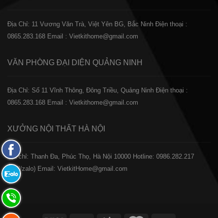
Địa Chỉ: 11 Vương Văn Trà, Việt Yên BG, Bắc Ninh
Điện thoại :
0865.283.168
Email : Vietkithome@gmail.com
VĂN PHÒNG ĐẠI DIỆN
QUẢNG NINH
Địa Chỉ: Số 11 Vĩnh Thông, Đông Triều, Quảng Ninh
Điện thoại :
0865.283.168
Email : Vietkithome@gmail.com
XƯỞNG NỘI THẤT
HÀ NỘI
Fanpage
️Địa chỉ: Thanh Đa, Phúc Thọ, Hà Nội 10000
Hotline: 0986.282.217
Facebook
(Call/zalo)
Email: VietkitHome@gmail.com
Zalo:
0865.283.168
Hotline:
0865.283.168