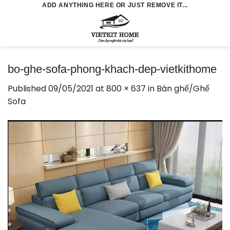
Skip
ADD ANYTHING HERE OR JUST REMOVE IT...
to
0
content
bo-ghe-sofa-phong-khach-dep-vietkithome
Published
09/05/2021
at
800 × 637
in
Bàn ghế/Ghế
Sofa