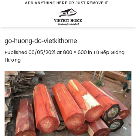
Skip
ADD ANYTHING HERE OR JUST REMOVE IT...
to
0
content
go-huong-do-vietkithome
Published
06/05/2021
at
800 × 600
in
Tủ Bếp Giáng
Hương