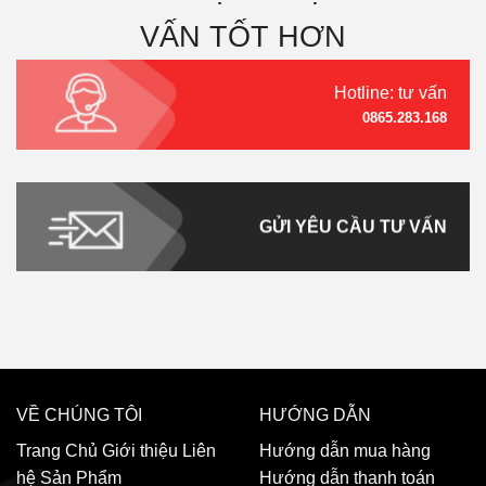
VẤN TỐT HƠN
Hotline: tư vấn
0865.283.168
GỬI YÊU CẦU TƯ VẤN
VỀ CHÚNG TÔI
HƯỚNG DẪN
Trang Chủ
Giới thiệu
Liên
Hướng dẫn mua hàng
hệ
Sản Phẩm
Hướng dẫn thanh toán