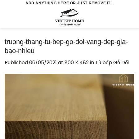
Skip
ADD ANYTHING HERE OR JUST REMOVE IT...
to
0
content
truong-thang-tu-bep-go-doi-vang-dep-gia-
bao-nhieu
Published
06/05/2021
at
800 × 482
in
Tủ bếp Gỗ Dổi