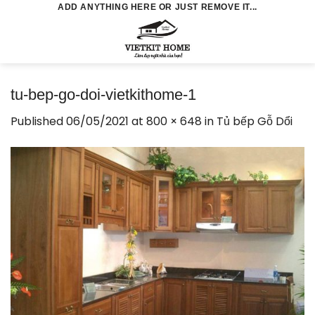
Skip
ADD ANYTHING HERE OR JUST REMOVE IT...
to
0
content
tu-bep-go-doi-vietkithome-1
Published
06/05/2021
at
800 × 648
in
Tủ bếp Gỗ Dổi