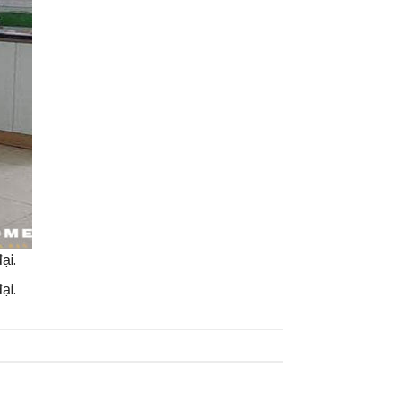
ại.
ại.