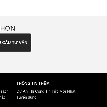
 HƠN
U CẦU TƯ VẤN
THÔNG TIN THÊM
 sách
Dự Án Thi Công
Tin Tức Mới Nhất
mật
Tuyển dụng