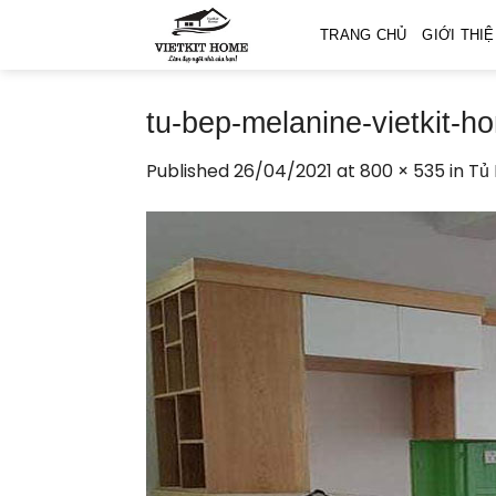
Skip
TRANG CHỦ
GIỚI THI
to
content
tu-bep-melanine-vietkit-h
Published
26/04/2021
at
800 × 535
in
Tủ