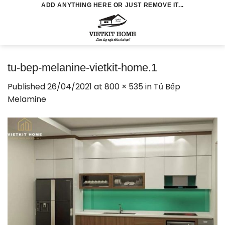
Skip
ADD ANYTHING HERE OR JUST REMOVE IT...
to
0
content
tu-bep-melanine-vietkit-home.1
Published
26/04/2021
at
800 × 535
in
Tủ Bếp
Melamine