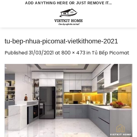
Skip
ADD ANYTHING HERE OR JUST REMOVE IT...
to
0
content
tu-bep-nhua-picomat-vietkithome-2021
Published
31/03/2021
at
800 × 473
in
Tủ Bếp Picomat