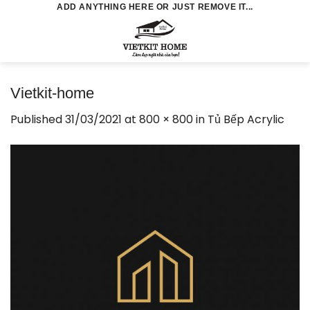
Skip
ADD ANYTHING HERE OR JUST REMOVE IT...
to
0
content
Vietkit-home
Published
31/03/2021
at
800 × 800
in
Tủ Bếp Acrylic