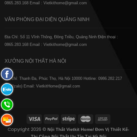
0865.283.168
Email : Vietkithome@gmail.com
VĂN PHÒNG ĐẠI DIỆN
QUẢNG NINH
Địa Chỉ: Số 11 Vĩnh Thông, Đông Triều, Quảng Ninh
Điện thoại :
0865.283.168
Email : Vietkithome@gmail.com
XƯỞNG NỘI THẤT
HÀ NỘI
Fanpage
️Địa chỉ: Thanh Đa, Phúc Thọ, Hà Nội 10000
Hotline: 0986.282.217
Facebook
(Call/zalo)
Email: VietkitHome@gmail.com
Zalo:
0865.283.168
Hotline:
0865.283.168
Hotline:
Copyright 2026 ©
Nội Thất Vietkit Home/ Đơn Vị Thiết Kế-
0865.283.168
Thi Công Nội Thất Uy Tín Tại Hà Nội