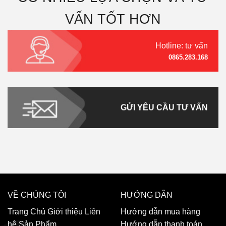
VẤN TỐT HƠN
Hotline: tư vấn
0865.283.168
GỬI YÊU CẦU TƯ VẤN
VỀ CHÚNG TÔI
HƯỚNG DẪN
Trang Chủ
Giới thiệu
Liên
Hướng dẫn mua hàng
hệ
Sản Phẩm
Hướng dẫn thanh toán