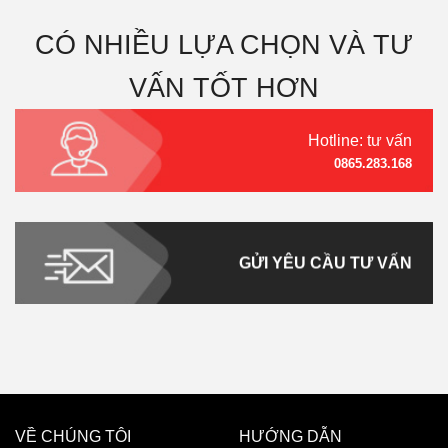
CÓ NHIỀU LỰA CHỌN VÀ TƯ
VẤN TỐT HƠN
Hotline: tư vấn
0865.283.168
GỬI YÊU CẦU TƯ VẤN
VỀ CHÚNG TÔI
HƯỚNG DẪN