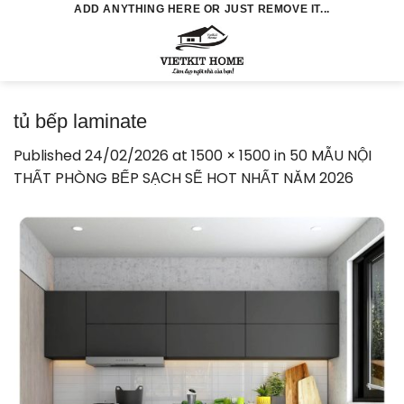
Skip
ADD ANYTHING HERE OR JUST REMOVE IT...
to
0
content
tủ bếp laminate
Published
24/02/2026
at
1500 × 1500
in
50 MẪU NỘI
THẤT PHÒNG BẾP SẠCH SẼ HOT NHẤT NĂM 2026