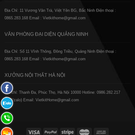
Địa Chỉ: 11 Vương Văn Trà, Việt Yên BG, Bắc Ninh
Điện thoại :
0865.283.168
Email : Vietkithome@gmail.com
VĂN PHÒNG ĐẠI DIỆN
QUẢNG NINH
Địa Chỉ: Số 11 Vĩnh Thông, Đông Triều, Quảng Ninh
Điện thoại :
0865.283.168
Email : Vietkithome@gmail.com
XƯỞNG NỘI THẤT
HÀ NỘI
Fanpage
️Địa chỉ: Thanh Đa, Phúc Thọ, Hà Nội 10000
Hotline: 0986.282.217
Facebook
(Call/zalo)
Email: VietkitHome@gmail.com
Zalo:
0865.283.168
Hotline:
0865.283.168
Hotline: