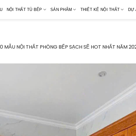
ỆU
NỘI THẤT TỦ BẾP
SẢN PHẨM
THIẾT KẾ NỘI THẤT
DỰ 
0 MẪU NỘI THẤT PHÒNG BẾP SẠCH SẼ HOT NHẤT NĂM 20