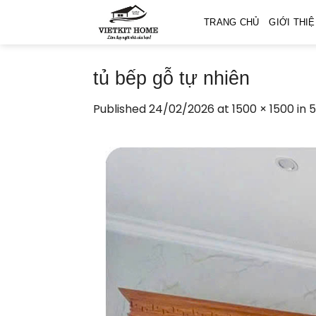
Skip
TRANG CHỦ
GIỚI THI
to
content
tủ bếp gỗ tự nhiên
Published
24/02/2026
at
1500 × 1500
in
5