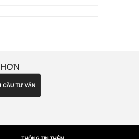
 HƠN
U CẦU TƯ VẤN
THÔNG TIN THÊM