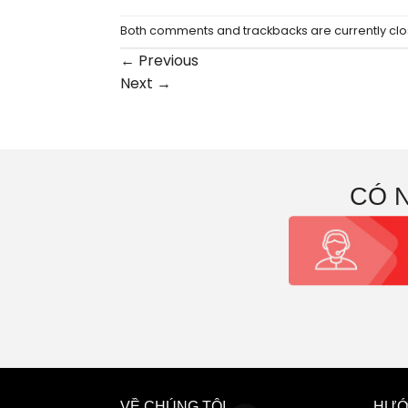
Both comments and trackbacks are currently clo
←
Previous
Next
→
CÓ 
VỀ CHÚNG TÔI
HƯỚ