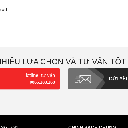
sed.
NHIỀU LỰA CHỌN VÀ TƯ VẤN TỐT
Hotline: tư vấn
GỬI YÊ
0865.283.168
NG DẪN
CHÍNH SÁCH CHUNG