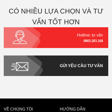
CÓ NHIỀU LỰA CHỌN VÀ TƯ
VẤN TỐT HƠN
Hotline: tư vấn
0865.283.168
GỬI YÊU CẦU TƯ VẤN
VỀ CHÚNG TÔI
HƯỚNG DẪN