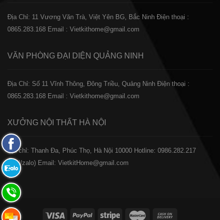
Địa Chỉ: 11 Vương Văn Trà, Việt Yên BG, Bắc Ninh
Điện thoại :
0865.283.168
Email : Vietkithome@gmail.com
VĂN PHÒNG ĐẠI DIỆN
QUẢNG NINH
Địa Chỉ: Số 11 Vĩnh Thông, Đông Triều, Quảng Ninh
Điện thoại :
0865.283.168
Email : Vietkithome@gmail.com
XƯỞNG NỘI THẤT
HÀ NỘI
Fanpage
️Địa chỉ: Thanh Đa, Phúc Thọ, Hà Nội 10000
Hotline: 0986.282.217
Facebook
(Call/zalo)
Email: VietkitHome@gmail.com
Zalo:
0865.283.168
Hotline:
0865.283.168
Hotline: