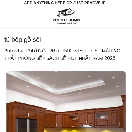
Skip
ADD ANYTHING HERE OR JUST REMOVE IT...
to
0
content
tủ bếp gỗ sồi
Published
24/02/2026
at
1500 × 1500
in
50 MẪU NỘI
THẤT PHÒNG BẾP SẠCH SẼ HOT NHẤT NĂM 2026