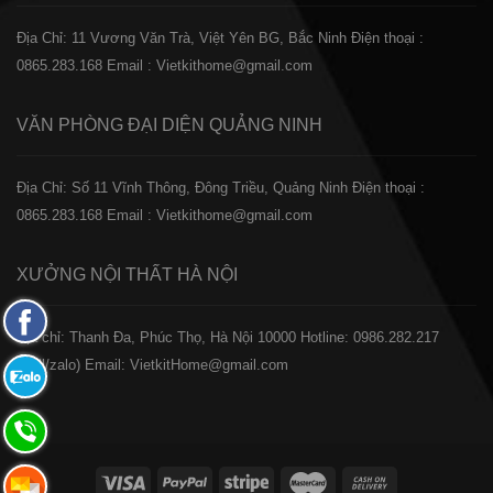
Địa Chỉ: 11 Vương Văn Trà, Việt Yên BG, Bắc Ninh
Điện thoại :
0865.283.168
Email : Vietkithome@gmail.com
VĂN PHÒNG ĐẠI DIỆN
QUẢNG NINH
Địa Chỉ: Số 11 Vĩnh Thông, Đông Triều, Quảng Ninh
Điện thoại :
0865.283.168
Email : Vietkithome@gmail.com
XƯỞNG NỘI THẤT
HÀ NỘI
Fanpage
️Địa chỉ: Thanh Đa, Phúc Thọ, Hà Nội 10000
Hotline: 0986.282.217
Facebook
(Call/zalo)
Email: VietkitHome@gmail.com
Zalo:
0865.283.168
Hotline:
0865.283.168
Hotline: