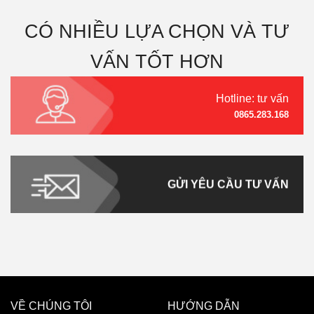
CÓ NHIỀU LỰA CHỌN VÀ TƯ
VẤN TỐT HƠN
Hotline: tư vấn
0865.283.168
GỬI YÊU CẦU TƯ VẤN
VỀ CHÚNG TÔI
HƯỚNG DẪN