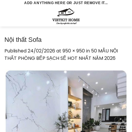
Skip
ADD ANYTHING HERE OR JUST REMOVE IT...
to
0
content
Nội thất Sofa
Published
24/02/2026
at
950 × 950
in
50 MẪU NỘI
THẤT PHÒNG BẾP SẠCH SẼ HOT NHẤT NĂM 2026