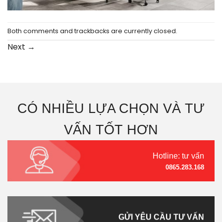
Both comments and trackbacks are currently closed.
Next
→
CÓ NHIỀU LỰA CHỌN VÀ TƯ
VẤN TỐT HƠN
Hotline: tư vấn
0865.283.168
GỬI YÊU CẦU TƯ VẤN