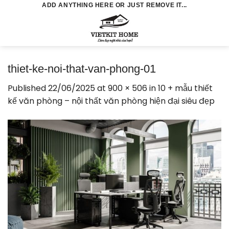
Skip
ADD ANYTHING HERE OR JUST REMOVE IT...
to
0
content
thiet-ke-noi-that-van-phong-01
Published
22/06/2025
at
900 × 506
in
10 + mẫu thiết
kế văn phòng – nội thất văn phòng hiện đại siêu đẹp