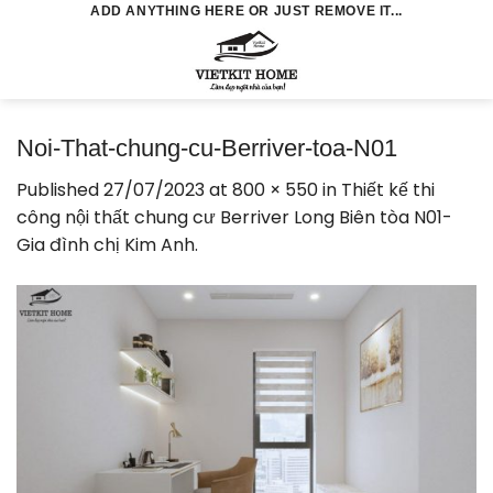
Skip
ADD ANYTHING HERE OR JUST REMOVE IT...
to
0
content
Noi-That-chung-cu-Berriver-toa-N01
Published
27/07/2023
at
800 × 550
in
Thiết kế thi
công nội thất chung cư Berriver Long Biên tòa N01-
Gia đình chị Kim Anh.