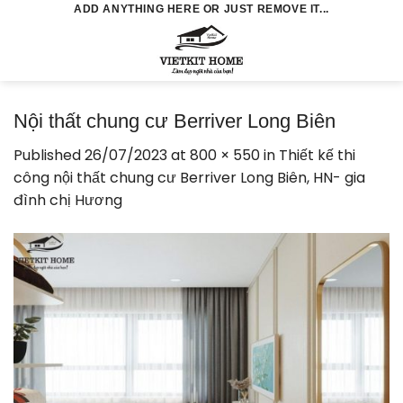
Skip
ADD ANYTHING HERE OR JUST REMOVE IT...
to
0
content
Nội thất chung cư Berriver Long Biên
Published
26/07/2023
at
800 × 550
in
Thiết kế thi
công nội thất chung cư Berriver Long Biên, HN- gia
đình chị Hương