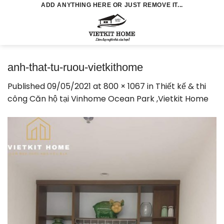
Skip
ADD ANYTHING HERE OR JUST REMOVE IT...
to
0
content
anh-that-tu-ruou-vietkithome
Published
09/05/2021
at
800 × 1067
in
Thiết kế & thi
công Căn hộ tại Vinhome Ocean Park ,Vietkit Home