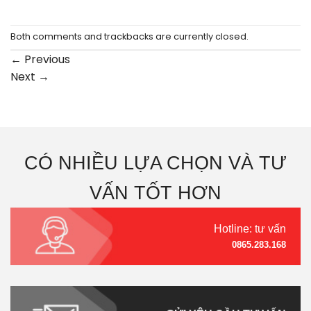
Both comments and trackbacks are currently closed.
←
Previous
Next
→
CÓ NHIỀU LỰA CHỌN VÀ TƯ
VẤN TỐT HƠN
Hotline: tư vấn
0865.283.168