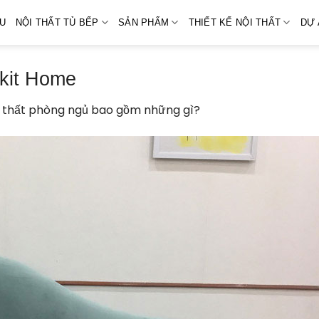
ỆU
NỘI THẤT TỦ BẾP
SẢN PHẨM
THIẾT KẾ NỘI THẤT
DỰ 
tkit Home
i thất phòng ngủ bao gồm những gì?