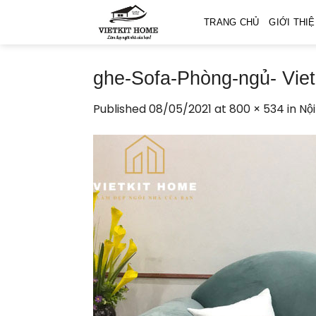
Skip
TRANG CHỦ
GIỚI THI
to
content
ghe-Sofa-Phòng-ngủ- Vie
Published
08/05/2021
at
800 × 534
in
Nộ