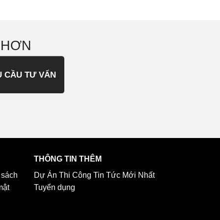
 HƠN
U CẦU TƯ VẤN
THÔNG TIN THÊM
 sách
Dự Án Thi Công
Tin Tức Mới Nhất
mật
Tuyển dụng