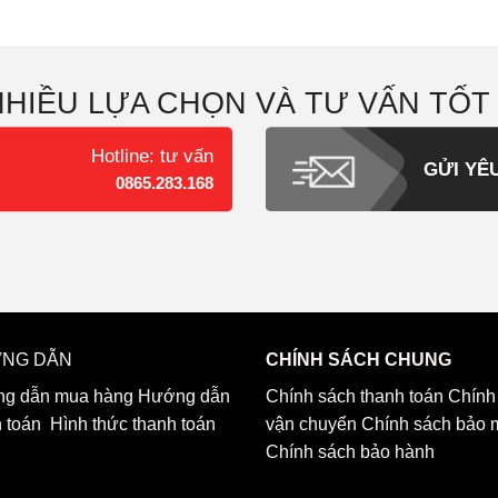
NHIỀU LỰA CHỌN VÀ TƯ VẤN TỐT
Hotline: tư vấn
GỬI YÊ
0865.283.168
NG DẪN
CHÍNH SÁCH CHUNG
g dẫn mua hàng
Hướng dẫn
Chính sách thanh toán
Chính
h toán
Hình thức thanh toán
vận chuyển
Chính sách bảo 
Chính sách bảo hành