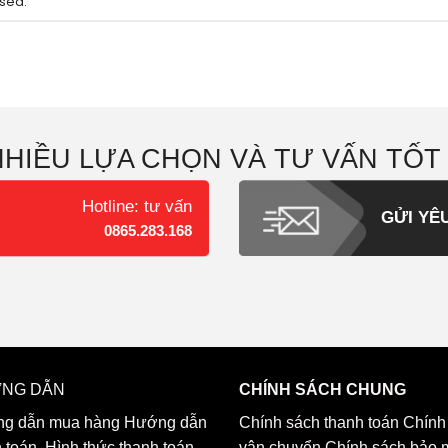
sed.
NHIỀU LỰA CHỌN VÀ TƯ VẤN TỐT
Hotline: tư vấn
GỬI YÊ
0865.283.168
NG DẪN
CHÍNH SÁCH CHUNG
g dẫn mua hàng
Hướng dẫn
Chính sách thanh toán
Chính
h toán
Hình thức thanh toán
vận chuyển
Chính sách bảo 