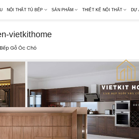
ỆU
NỘI THẤT TỦ BẾP
SẢN PHẨM
THIẾT KẾ NỘI THẤT
DỰ 
en-vietkithome
 Bếp Gỗ Óc Chó