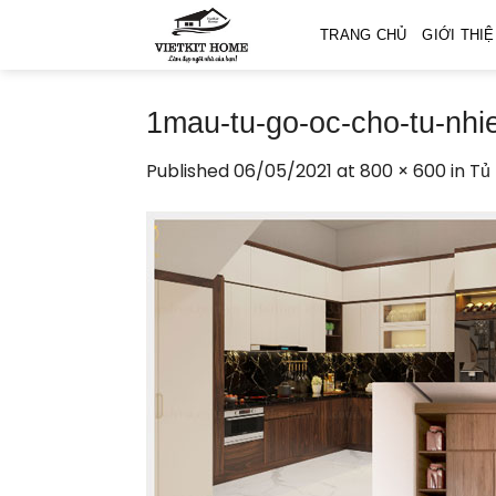
Skip
TRANG CHỦ
GIỚI THI
to
content
1mau-tu-go-oc-cho-tu-nhi
Published
06/05/2021
at
800 × 600
in
Tủ