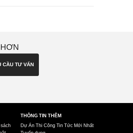
 HƠN
U CẦU TƯ VẤN
THÔNG TIN THÊM
 sách
Dự Án Thi Công
Tin Tức Mới Nhất
mật
Tuyển dụng