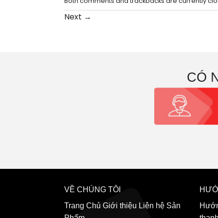
Both comments and trackbacks are currently clo
Next
→
CÓ 
VỀ CHÚNG TÔI
HƯỚ
Trang Chủ
Giới thiệu
Liên hệ
Sản
Hướn
Phẩm
than