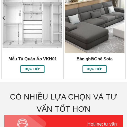
Mẫu Tủ Quần Áo VKH01
Bàn ghế/Ghế Sofa
ĐỌC TIẾP
ĐỌC TIẾP
CÓ NHIỀU LỰA CHỌN VÀ TƯ
VẤN TỐT HƠN
Hotline: tư vấn