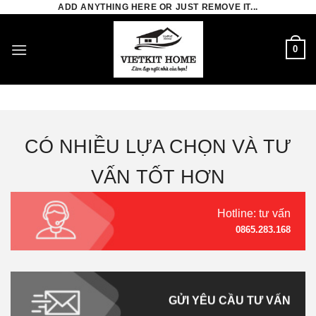
Skip
ADD ANYTHING HERE OR JUST REMOVE IT...
to
Chưa có sản phẩm nào trong giỏ hàng.
content
0
QUAY TRỞ LẠI CỬA HÀNG
CÓ NHIỀU LỰA CHỌN VÀ TƯ
VẤN TỐT HƠN
Hotline: tư vấn
0865.283.168
GỬI YÊU CẦU TƯ VẤN