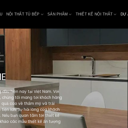
ỆU
NỘI THẤT TỦ BẾP
SẢN PHẨM
THIẾT KẾ NỘI THẤT
DỰ 
ME
g đầu hiện nay tại Việt Nam. Với
y, chúng tôi mang tới khách hàng
ệu quả cao về thẩm mỹ và trải
tiện ích. Sự hài lòng của khách
. Nếu bạn quan tâm tới thiết kế
 khảo các mẫu thiết kế ấn tượng