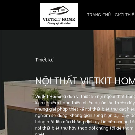
Skip
to
TRANG CHỦ
GIỚI THI
content
Thiết kế
NỘI THẤT VIETKIT HO
là đơn vị thiết kế nội ngoại thất hàn
Vietkit Home
kinh nghiệm hoàn thiện nhiều dự án lớn trước đâ
những giải pháp thiết kế nội thất biệt thự đạt hi
nghiệm sử dụng: Không gian sống hiện đại, đầy đủ 
hàng một lần nữa khẳng định uy tín của chúng tôi
nội thất biệt thự hãy theo dõi chúng tôi để tham
nhé!