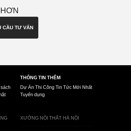
 HƠN
U CẦU TƯ VẤN
THÔNG TIN THÊM
 sách
Dự Án Thi Công
Tin Tức Mới Nhất
mật
Tuyển dụng
ẢNG
XƯỞNG NỘI THẤT
HÀ NỘI