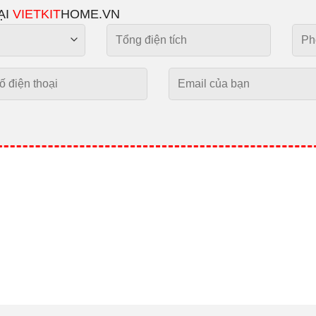
ẠI
VIETKIT
HOME.VN