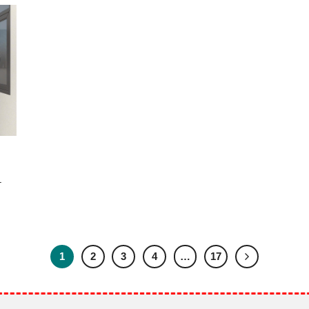
–
1
2
3
4
…
17