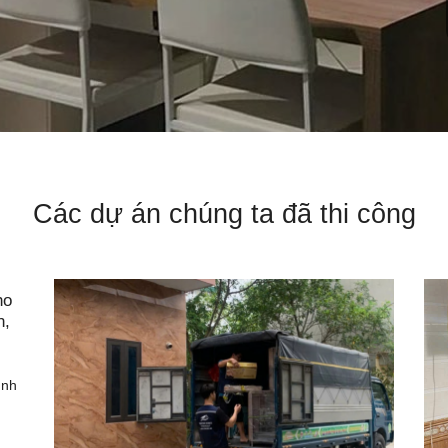
Các dự án chúng ta đã thi công
ho
n,
ình