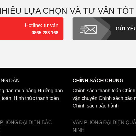
NHIỀU LỰA CHỌN VÀ TƯ VẤN TỐT
Hotline: tư vấn
GỬI YÊ
0865.283.168
NG DẪN
CHÍNH SÁCH CHUNG
g dẫn mua hàng
Hướng dẫn
Chính sách thanh toán
Chính
h toán
Hình thức thanh toán
vận chuyển
Chính sách bảo 
Chính sách bảo hành
 PHÒNG ĐẠI DIỆN
BẮC
VĂN PHÒNG ĐẠI DIỆN
QU
H
NINH