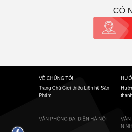
CÓ 
VỀ CHÚNG TÔI
HƯỚ
Trang Chủ
Giới thiệu
Liên hệ
Sản
Hướn
Phẩm
than
VĂN PHÒNG ĐẠI DIỆN
HÀ NỘI
VĂN
NIN