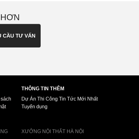
 HƠN
U CẦU TƯ VẤN
THÔNG TIN THÊM
 sách
Dự Án Thi Công
Tin Tức Mới Nhất
mật
Tuyển dụng
ẢNG
XƯỞNG NỘI THẤT
HÀ NỘI