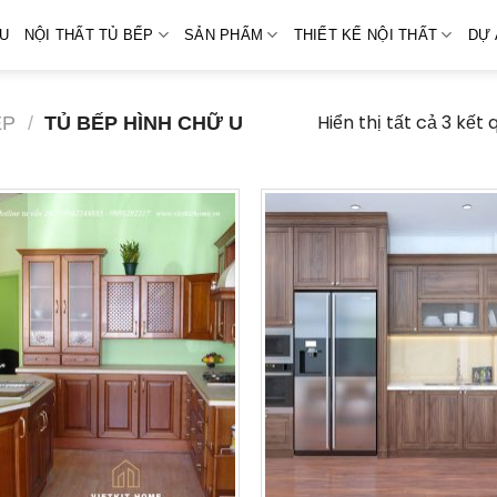
ỆU
NỘI THẤT TỦ BẾP
SẢN PHẨM
THIẾT KẾ NỘI THẤT
DỰ 
Hiển thị tất cả 3 kết 
ẸP
/
TỦ BẾP HÌNH CHỮ U