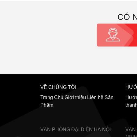
CÓ 
VỀ CHÚNG TÔI
HƯỚ
Trang Chủ
Giới thiệu
Liên hệ
Sản
Hướn
Phẩm
than
VĂN PHÒNG ĐẠI DIỆN
HÀ NỘI
VĂN