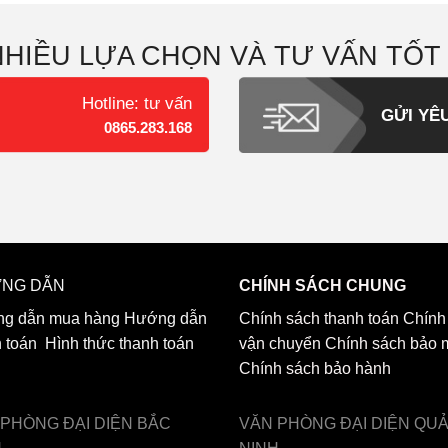
NHIỀU LỰA CHỌN VÀ TƯ VẤN TỐT
Hotline: tư vấn
GỬI YÊ
0865.283.168
NG DẪN
CHÍNH SÁCH CHUNG
g dẫn mua hàng
Hướng dẫn
Chính sách thanh toán
Chính
h toán
Hình thức thanh toán
vận chuyển
Chính sách bảo 
Chính sách bảo hành
 PHÒNG ĐẠI DIỆN
BẮC
VĂN PHÒNG ĐẠI DIỆN
QU