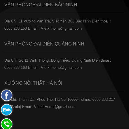
VĂN PHÒNG ĐẠI DIỆN
BẮC NINH
Địa Chỉ: 11 Vương Văn Trà, Việt Yên BG, Bắc Ninh
Điện thoại :
0865.283.168
Email : Vietkithome@gmail.com
VĂN PHÒNG ĐẠI DIỆN
QUẢNG NINH
Địa Chỉ: Số 11 Vĩnh Thông, Đông Triều, Quảng Ninh
Điện thoại :
0865.283.168
Email : Vietkithome@gmail.com
XƯỞNG NỘI THẤT
HÀ NỘI
Fanpage
️Địa chỉ: Thanh Đa, Phúc Thọ, Hà Nội 10000
Hotline: 0986.282.217
Facebook
(Call/zalo)
Email: VietkitHome@gmail.com
Zalo:
0865.283.168
Hotline: