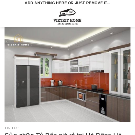
Skip
ADD ANYTHING HERE OR JUST REMOVE IT...
to
0
content
TIN TỨC