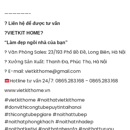
——————-
?
Liên hệ để được tư vấn
?
VIETKIT HOME
?
“Làm đẹp ngôi nhà của bạn”
? Văn Phòng Sales: 23/193 Phố Bồ Đề, Long Biên, Hà Nội
? Xưởng Sản Xuất: Thanh Đa, Phúc Thọ, Hà Nội
? E-mail: vietkithome@gmail.com
Hotline tư vấn 24/7: 0865.283.168 – 0865.283.168
www.vietkithome.vn
#vietkithome #noithatvietkithome
#donvithicongtubepuytintaihanoi
#thicongtubepgiare #noithattubep
#noithatphongkhach #noithatnhadep
#noithatketivi #noithatghesofa #noithatturuou