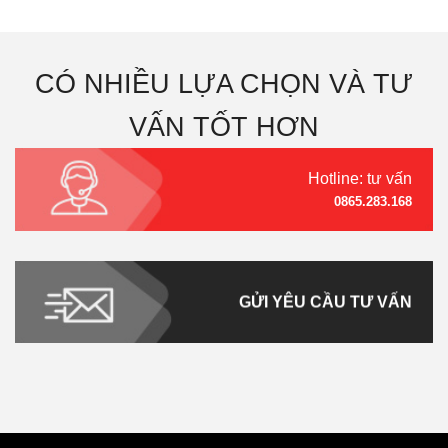
CÓ NHIỀU LỰA CHỌN VÀ TƯ
VẤN TỐT HƠN
Hotline: tư vấn
0865.283.168
GỬI YÊU CẦU TƯ VẤN