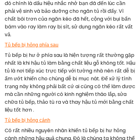
đó chính là dấu hiệu nhắc nhở bạn đã đến lúc cần
phải vệ sinh và bảo dưỡng cho ngăn tủ rồi đấy. Vì
chất bôi trơn của ngăn kéo đã hết, cộng với bụi bẩn
bám vào ray làm ray bị sít, sử dụng ngăn kéo rất vất
vả.
Tủ bếp bị hỏng phía sau
Tủ bếp bị hư ở phía sau là hiện tượng rất thường gặp
nhất là khi hậu tủ làm bằng chất liệu gỗ không tốt. Hậu
tủ là nơi tiếp xúc trực tiếp với tường nhà nên rất dễ bị
ẩm ướt khiến cho chúng dễ bị mục nát. Để xử lý tình
trạng này không phải bất cứ ai cũng có thể làm được
mà cần những người có kinh nghiệm tháo lắp, sửa
chữa tủ bếp, thảo tù ra và thay hậu tủ mới bằng chất
liệu tốt hơn .
Tủ bếp bị hỏng cánh
Có rất nhiều nguyên nhân khiến tủ bếp bị hư hỏng
cánh những hậu quả chung. Đó là chúng ta không thể