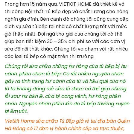
Trong hơn 15 năm qua, VIETKIT HOME đã thiết kế và
thi công Nội Thất Tủ Bếp đẹp và chất lượng cho hàng
nghìn gia đình. Bên cạnh đó chúng tôi cũng cung cấp
dịch vụ sửa tủ bếp tại nhà có chất lượng tốt với mức
giá thấp nhất. Đội ngũ thợ giỏi của chúng tôi có thể
giúp bạn tiết kiệm 30 – 35% chi phí so với các đơn vị
sửa đồ nội thất khác. Chúng tôi va chạm với rất nhiều
các loại tủ bếp có mặt trên thị trường.
Chúng tôi sửa chữa những hư hỏng của tủ bếp bị hư
cánh, phần chân tủ bếp: Có rất nhiều nguyên nhân
gây ra tình trạng hư cánh cửa tủ và hậu quả của nó
là ta không đóng mở cửa tủ được có thể gặp những
lỗi sau: hư bản lề, cửa bị cong vênh, hư hỏng phần
chân. Nguyên nhân phần lớn do tủ bếp thường xuyên
bị ẩm ướt.
Vietkit Home sửa chữa Tủ Bếp giá rẻ tại địa bàn Quận
Hà Đông có 17 đơn vị hành chính cấp xã trực thuộc,