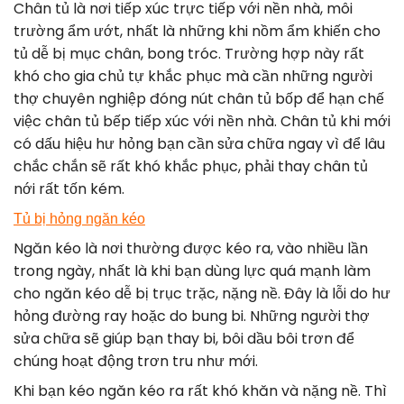
Chân tủ là nơi tiếp xúc trực tiếp với nền nhà, môi
trường ẩm ướt, nhất là những khi nồm ẩm khiến cho
tủ dễ bị mục chân, bong tróc. Trường hợp này rất
khó cho gia chủ tự khắc phục mà cần những người
thợ chuyên nghiệp đóng nút chân tủ bốp để hạn chế
việc chân tủ bếp tiếp xúc với nền nhà. Chân tủ khi mới
có dấu hiệu hư hỏng bạn cần sửa chữa ngay vì để lâu
chắc chắn sẽ rất khó khắc phục, phải thay chân tủ
nới rất tốn kém.
Tủ bị hỏng ngăn kéo
Ngăn kéo là nơi thường được kéo ra, vào nhiều lần
trong ngày, nhất là khi bạn dùng lực quá mạnh làm
cho ngăn kéo dễ bị trục trặc, nặng nề. Đây là lỗi do hư
hỏng đường ray hoặc do bung bi. Những người thợ
sửa chữa sẽ giúp bạn thay bi, bôi dầu bôi trơn để
chúng hoạt động trơn tru như mới.
Khi bạn kéo ngăn kéo ra rất khó khăn và nặng nề. Thì