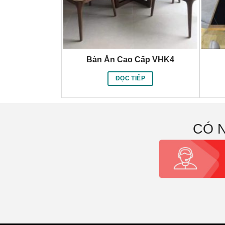
Cấp VHK1
Bàn Ăn Cao Cấp VHK4
ẾP
ĐỌC TIẾP
CÓ 