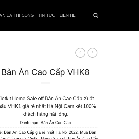
ÁN ĐÃ THI CÔNG
TIN TỨC
LIÊN HỆ
Bàn Ăn Cao Cấp VHK8
ietkit Home Sale off Bàn Ăn Cao Cấp Xuất
ẩu VHK1 giá rẻ nhất Hà Nội.Cam kết 100%
khách hàng hài lòng.
Danh mục:
Bàn Ăn Cao Cấp
ẻ:
Bàn Ăn Cao Cấp giá rẻ nhất Hà Nội 2022
,
Mua Bàn
Cao Cấp giá rẻ
,
Vietkit Home Sale off Bàn Ăn Cao Cấp