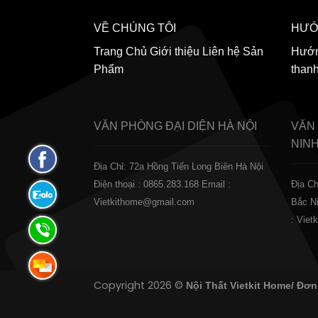
VỀ CHÚNG TÔI
HƯỚ
Trang Chủ
Giới thiệu
Liên hệ
Sản
Hướn
Phẩm
than
VĂN PHÒNG ĐẠI DIỆN
HÀ NỘI
VĂN
NIN
Fanpage
Địa Chỉ: 72a Hồng Tiến Long Biên Hà Nội
Facebook
Điện thoại : 0865.283.168
Email :
Địa Ch
Zalo:
Vietkithome@gmail.com
Bắc N
0865.283.168
: Vie
Hotline:
0865.283.168
Hotline:
Copyright 2026 ©
Nội Thất Vietkit Home/ Đơn
0865.283.168