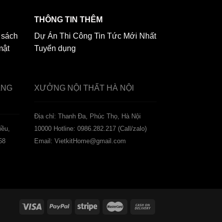
THÔNG TIN THÊM
 sách
Dự Án Thi Công
Tin Tức Mới Nhất
mật
Tuyển dụng
ẢNG
XƯỞNG NỘI THẤT
HÀ NỘI
️Địa chỉ: Thanh Đa, Phúc Thọ, Hà Nội
iều,
10000
Hotline: 0986.282.217 (Call/zalo)
68
Email: VietkitHome@gmail.com