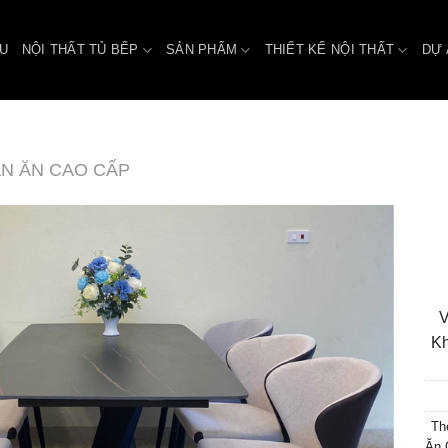
ỆU
NỘI THẤT TỦ BẾP
SẢN PHẨM
THIẾT KẾ NỘI THẤT
DỰ 
N ĂN CAO CẤP
V
Kh
Th
Ăn 