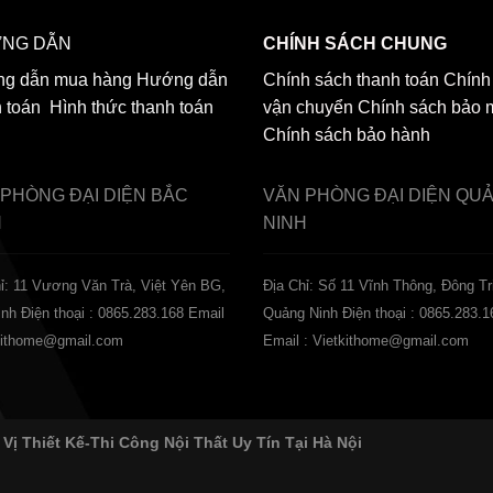
NG DẪN
CHÍNH SÁCH CHUNG
g dẫn mua hàng
Hướng dẫn
Chính sách thanh toán
Chính
h toán
Hình thức thanh toán
vận chuyển
Chính sách bảo 
Chính sách bảo hành
 PHÒNG ĐẠI DIỆN
BẮC
VĂN PHÒNG ĐẠI DIỆN
QU
H
NINH
ỉ: 11 Vương Văn Trà, Việt Yên BG,
Địa Chỉ: Số 11 Vĩnh Thông, Đông Tr
inh
Điện thoại : 0865.283.168
Email
Quảng Ninh
Điện thoại : 0865.283.1
tkithome@gmail.com
Email : Vietkithome@gmail.com
 Vị Thiết Kế-Thi Công Nội Thất Uy Tín Tại Hà Nội