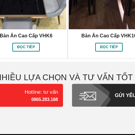
Bàn Ăn Cao Cấp VHK6
Bàn Ăn Cao Cấp VHK1
ĐỌC TIẾP
ĐỌC TIẾP
NHIỀU LỰA CHỌN VÀ TƯ VẤN TỐT
Hotline: tư vấn
GỬI YÊ
0865.283.168