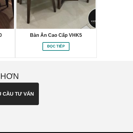
0
Bàn Ăn Cao Cấp VHK5
ĐỌC TIẾP
 HƠN
U CẦU TƯ VẤN