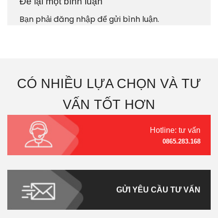
Để lại một bình luận
Bạn phải
đăng nhập
để gửi bình luận.
CÓ NHIỀU LỰA CHỌN VÀ TƯ
VẤN TỐT HƠN
Hotline: tư vấn
0865.283.168
GỬI YÊU CẦU TƯ VẤN