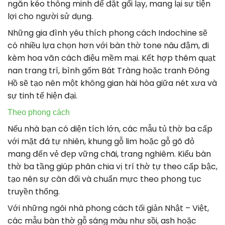
ngăn kéo thông minh để đặt gối lạy, mang lại sự tiện
lợi cho người sử dụng.
Những gia đình yêu thích phong cách Indochine sẽ
có nhiều lựa chọn hơn với bàn thờ tone nâu đậm, đi
kèm hoa văn cách điệu mềm mại. Kết hợp thêm quạt
nan trang trí, bình gốm Bát Tràng hoặc tranh Đông
Hồ sẽ tạo nên một không gian hài hòa giữa nét xưa và
sự tinh tế hiện đại.
Theo phong cách
Nếu nhà bạn có diện tích lớn, các mẫu tủ thờ ba cấp
với mặt đá tự nhiên, khung gỗ lim hoặc gỗ gõ đỏ
mang đến vẻ đẹp vững chãi, trang nghiêm. Kiểu bàn
thờ ba tầng giúp phân chia vị trí thờ tự theo cấp bậc,
tạo nên sự cân đối và chuẩn mực theo phong tục
truyền thống.
Với những ngôi nhà phong cách tối giản Nhật – Việt,
các mẫu bàn thờ gỗ sáng màu như sồi, ash hoặc