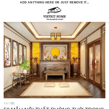
Skip
ADD ANYTHING HERE OR JUST REMOVE IT...
to
0
content
TIN TỨC