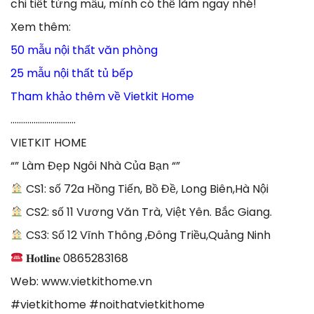
chi tiết từng mẫu, mình có thể làm ngay nhé!
Xem thêm:
50 mẫu nội thất văn phòng
25 mẫu nội thất tủ bếp
Tham khảo thêm về Vietkit Home
………………………….
VIETKIT HOME
“” Làm Đẹp Ngôi Nhà Của Bạn “”
CS1: số 72a Hồng Tiến, Bồ Đề, Long Biên,Hà Nội
CS2: số 11 Vương Văn Trà, Việt Yên. Bắc Giang.
CS3: Số 12 Vĩnh Thông ,Đông Triều,Quảng Ninh
𝐇𝐨𝐭𝐥𝐢𝐧𝐞 0865283168
Web: www.vietkithome.vn
#vietkithome #noithatvietkithome