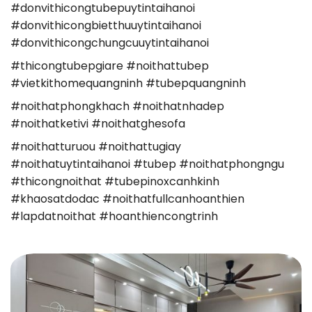
#donvithicongtubepuytintaihanoi
#donvithicongbietthuuytintaihanoi
#donvithicongchungcuuytintaihanoi
#thicongtubepgiare #noithattubep
#vietkithomequangninh #tubepquangninh
#noithatphongkhach #noithatnhadep
#noithatketivi #noithatghesofa
#noithatturuou #noithattugiay
#noithatuytintaihanoi #tubep #noithatphongngu
#thicongnoithat #tubepinoxcanhkinh
#khaosatdodac #noithatfullcanhoanthien
#lapdatnoithat #hoanthiencongtrinh