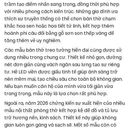
trầm tạo điểm nhấn sang trọng, đồng thời phù hợp
với nhiều phong cách kiến trúc. Những gia đình ưa
thích sự truyền thống có thể chọn bàn thờ chạm
khắc hoa sen hoặc họa tiết tứ linh, kết hợp thêm
hoành phi câu đối bằng gỗ sơn son thếp vàng để
tăng thêm vẻ uy nghiêm.
Các mẫu bàn thờ treo tường hiện đại cũng được sử
dụng nhiều trong chung cư. Thiết kế nhỏ gọn, đường
nét đơn giản cùng vách ngăn sau lưng tạo sự riêng
tư. Hệ LED viền được giấu tinh tế giúp ánh sáng trở
nên mềm mại, tạo chiều sâu cho toàn bộ không gian.
Nếu bạn muốn căn hộ của mình vừa tối giản vừa
trang trọng, mẫu này là lựa chọn rất phù hợp.
Ngoài ra, năm 2026 chứng kiến sự xuất hiện của nhiều
mẫu nội thất phòng thờ kết hợp kệ để đồ và tủ lưu
trữ hương nến, kinh sách. Thiết kế này giúp không
gian luôn gọn gàng và sạch sẽ. Một số mẫu còn có