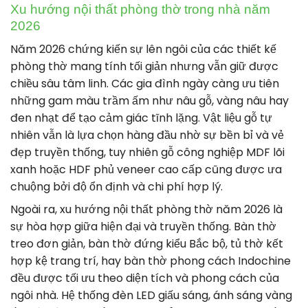
Xu hướng nội thất phòng thờ trong nhà năm
2026
Năm 2026 chứng kiến sự lên ngôi của các thiết kế
phòng thờ mang tính tối giản nhưng vẫn giữ được
chiều sâu tâm linh. Các gia đình ngày càng ưu tiên
những gam màu trầm ấm như nâu gỗ, vàng nâu hay
đen nhạt để tạo cảm giác tĩnh lặng. Vật liệu gỗ tự
nhiên vẫn là lựa chọn hàng đầu nhờ sự bền bỉ và vẻ
đẹp truyền thống, tuy nhiên gỗ công nghiệp MDF lõi
xanh hoặc HDF phủ veneer cao cấp cũng được ưa
chuộng bởi độ ổn định và chi phí hợp lý.
Ngoài ra, xu hướng nội thất phòng thờ năm 2026 là
sự hòa hợp giữa hiện đại và truyền thống. Bàn thờ
treo đơn giản, bàn thờ đứng kiểu Bắc bộ, tủ thờ kết
hợp kệ trang trí, hay bàn thờ phong cách Indochine
đều được tối ưu theo diện tích và phong cách của
ngôi nhà. Hệ thống đèn LED giấu sáng, ánh sáng vàng