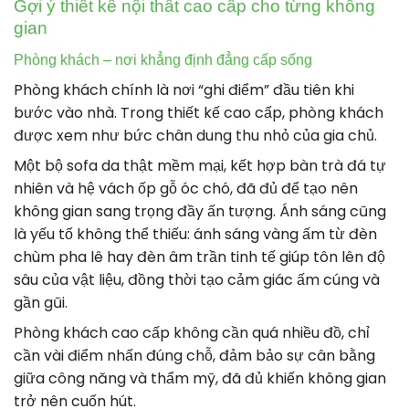
Gợi ý thiết kế nội thất cao cấp cho từng không
gian
Phòng khách – nơi khẳng định đẳng cấp sống
Phòng khách chính là nơi “ghi điểm” đầu tiên khi
bước vào nhà. Trong thiết kế cao cấp, phòng khách
được xem như bức chân dung thu nhỏ của gia chủ.
Một bộ sofa da thật mềm mại, kết hợp bàn trà đá tự
nhiên và hệ vách ốp gỗ óc chó, đã đủ để tạo nên
không gian sang trọng đầy ấn tượng. Ánh sáng cũng
là yếu tố không thể thiếu: ánh sáng vàng ấm từ đèn
chùm pha lê hay đèn âm trần tinh tế giúp tôn lên độ
sâu của vật liệu, đồng thời tạo cảm giác ấm cúng và
gần gũi.
Phòng khách cao cấp không cần quá nhiều đồ, chỉ
cần vài điểm nhấn đúng chỗ, đảm bảo sự cân bằng
giữa công năng và thẩm mỹ, đã đủ khiến không gian
trở nên cuốn hút.