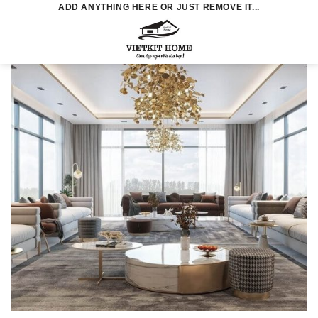
Skip
ADD ANYTHING HERE OR JUST REMOVE IT...
to
0
content