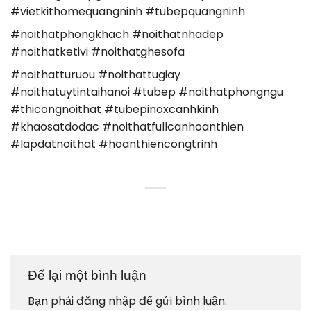
CÓ NHIỀU LỰA CHỌN VÀ TƯ
VẤN TỐT HƠN
Hotline: tư vấn
0865.283.168
GỬI YÊU CẦU TƯ VẤN