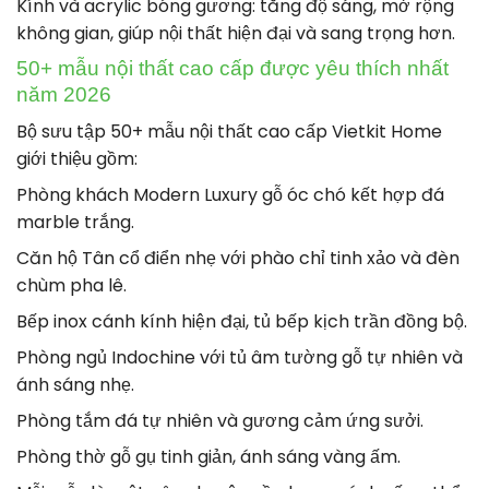
Kính và acrylic bóng gương: tăng độ sáng, mở rộng
không gian, giúp nội thất hiện đại và sang trọng hơn.
50+ mẫu nội thất cao cấp được yêu thích nhất
năm 2026
Bộ sưu tập 50+ mẫu nội thất cao cấp Vietkit Home
giới thiệu gồm:
Phòng khách Modern Luxury gỗ óc chó kết hợp đá
marble trắng.
Căn hộ Tân cổ điển nhẹ với phào chỉ tinh xảo và đèn
chùm pha lê.
Bếp inox cánh kính hiện đại, tủ bếp kịch trần đồng bộ.
Phòng ngủ Indochine với tủ âm tường gỗ tự nhiên và
ánh sáng nhẹ.
Phòng tắm đá tự nhiên và gương cảm ứng sưởi.
Phòng thờ gỗ gụ tinh giản, ánh sáng vàng ấm.