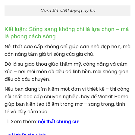
………………………….
VIETKIT HOME
“” Làm Đẹp Ngôi Nhà Của Bạn “”
CS1: số 72a Hồng Tiến, Bồ Đề, Long Biên,Hà Nội
CS2: số 11 Vương Văn Trà, Việt Yên. Bắc Giang.
CS3: Số 12 Vĩnh Thông ,Đông Triều,Quảng Ninh
𝐇𝐨𝐭𝐥𝐢𝐧𝐞 0865283168
Web: www.vietkithome.vn
#vietkithome #noithatvietkithome
#donvithicongtubepuytintaihanoi
#donvithicongbietthuuytintaihanoi
#donvithicongchungcuuytintaihanoi
#thicongtubepgiare #noithattubep
#vietkithomequangninh #tubepquangninh
#noithatphongkhach #noithatnhadep