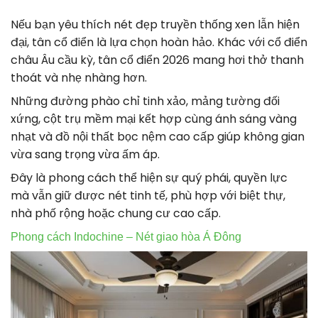
Nếu bạn yêu thích nét đẹp truyền thống xen lẫn hiện
đại, tân cổ điển là lựa chọn hoàn hảo. Khác với cổ điển
châu Âu cầu kỳ, tân cổ điển 2026 mang hơi thở thanh
thoát và nhẹ nhàng hơn.
Những đường phào chỉ tinh xảo, mảng tường đối
xứng, cột trụ mềm mại kết hợp cùng ánh sáng vàng
nhạt và đồ nội thất bọc nệm cao cấp giúp không gian
vừa sang trọng vừa ấm áp.
Đây là phong cách thể hiện sự quý phái, quyền lực
mà vẫn giữ được nét tinh tế, phù hợp với biệt thự,
nhà phố rộng hoặc chung cư cao cấp.
Phong cách Indochine – Nét giao hòa Á Đông