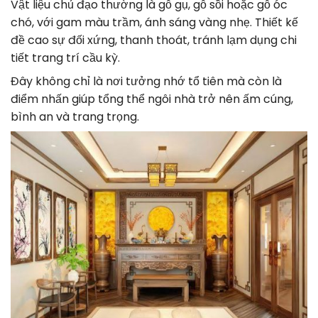
Vật liệu chủ đạo thường là gỗ gụ, gỗ sồi hoặc gỗ óc
chó, với gam màu trầm, ánh sáng vàng nhẹ. Thiết kế
đề cao sự đối xứng, thanh thoát, tránh lạm dụng chi
tiết trang trí cầu kỳ.
Đây không chỉ là nơi tưởng nhớ tổ tiên mà còn là
điểm nhấn giúp tổng thể ngôi nhà trở nên ấm cúng,
bình an và trang trọng.