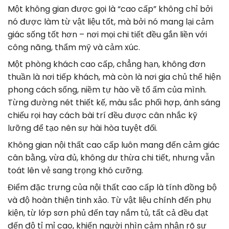
Một không gian được gọi là “cao cấp” không chỉ bởi
nó được làm từ vật liệu tốt, mà bởi nó mang lại cảm
giác sống tốt hơn – nơi mọi chi tiết đều gắn liền với
công năng, thẩm mỹ và cảm xúc.
Một phòng khách cao cấp, chẳng hạn, không đơn
thuần là nơi tiếp khách, mà còn là nơi gia chủ thể hiện
phong cách sống, niềm tự hào về tổ ấm của mình.
Từng đường nét thiết kế, màu sắc phối hợp, ánh sáng
chiếu rọi hay cách bài trí đều được cân nhắc kỹ
lưỡng để tạo nên sự hài hòa tuyệt đối.
Không gian nội thất cao cấp luôn mang đến cảm giác
cân bằng, vừa đủ, không dư thừa chi tiết, nhưng vẫn
toát lên vẻ sang trọng khó cưỡng.
Điểm đặc trưng của nội thất cao cấp là tính đồng bộ
và độ hoàn thiện tinh xảo. Từ vật liệu chính đến phụ
kiện, từ lớp sơn phủ đến tay nắm tủ, tất cả đều đạt
đến độ tỉ mỉ cao, khiến người nhìn cảm nhận rõ sự