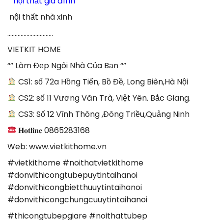
#noithatketivi #noithatghesofa
#noithatturuou #noithattugiay
#noithatuytintaihanoi #tubep #noithatphongngu
#thicongnoithat #tubepinoxcanhkinh
#khaosatdodac #noithatfullcanhoanthien
#lapdatnoithat #hoanthiencongtrinh
Để lại một bình luận
Bạn phải
đăng nhập
để gửi bình luận.