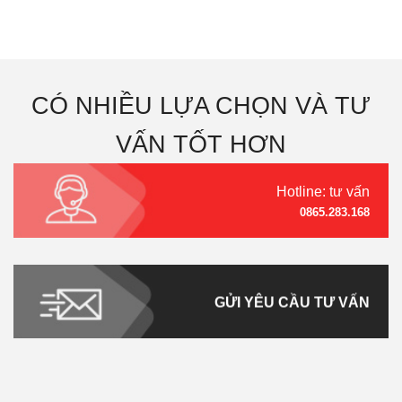
VỀ CHÚNG TÔI
HƯỚNG DẪN
Trang Chủ
Giới thiệu
Liên
Hướng dẫn mua hàng
hệ
Sản Phẩm
Hướng dẫn thanh toán
Hình thức thanh toán
CHÍNH SÁCH CHUNG
THÔNG TIN THÊM
Chính sách thanh toán
Dự Án Thi Công
Tin Tức
Chính sách vận chuyển
Mới Nhất
Tuyển dụng
Chính sách bảo mật
Chính
sách bảo hành
VĂN PHÒNG ĐẠI DIỆN
HÀ NỘI
Địa Chỉ: 72a Hồng Tiến Long Biên Hà Nội
Điện thoại : 0865.283.168
Email : Vietkithome@gmail.com
VĂN PHÒNG ĐẠI DIỆN
BẮC NINH