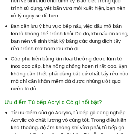
nên vệ sinh, lau chùi định kỳ. Đặc biệt trong quá
trình sử dụng, vết bẩn vừa mới xuất hiện, bạn nên
xử lý ngay sẽ dễ hơn.
Bạn cần lưu ý khu vực bếp nấu, việc dầu mỡ bắn
lên là không thể tránh khỏi. Do đó, khi nấu ăn xong,
bạn nên vệ sinh thật kỹ bằng các dung dịch tẩy
rửa tránh mỡ bám lâu khó đi.
Các phụ kiện bằng kim loại thường được làm từ
Inox cao cấp, khả năng chống hoen rỉ rất cao. Bạn
không cần thiết phải dùng bất cứ chất tẩy rửa nào
mà chỉ cần khăn mềm đã được nhúng ướt qua
nước là đủ.
Ưu điểm Tủ bếp Acrylic Có gì nổi bật?
Từ ưu điểm của gỗ Acrylic, tủ bếp gỗ công nghiệp
Acrylic có chất lượng vô cùng tốt. Trong điều kiện
khô thoáng, độ ẩm không khí vừa phải, tủ bếp gỗ