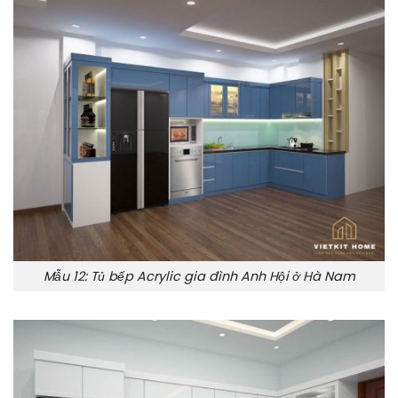
Mẫu 12: Tủ bếp Acrylic gia đình Anh Hội ở Hà Nam