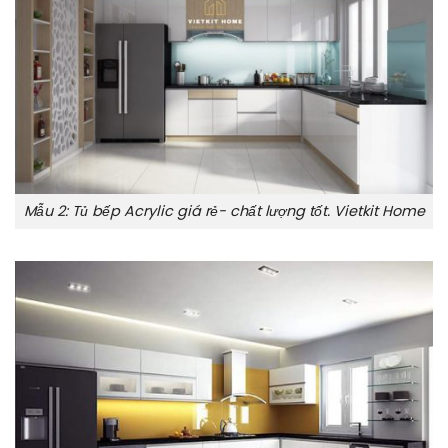
Mẫu 2: Tủ bếp Acrylic giá rẻ- chất lượng tốt. Vietkit Home