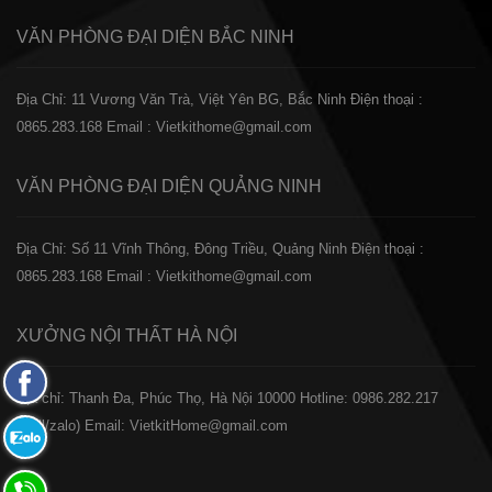
VĂN PHÒNG ĐẠI DIỆN
BẮC NINH
Địa Chỉ: 11 Vương Văn Trà, Việt Yên BG, Bắc Ninh
Điện thoại :
0865.283.168
Email : Vietkithome@gmail.com
VĂN PHÒNG ĐẠI DIỆN
QUẢNG NINH
Địa Chỉ: Số 11 Vĩnh Thông, Đông Triều, Quảng Ninh
Điện thoại :
0865.283.168
Email : Vietkithome@gmail.com
XƯỞNG NỘI THẤT
HÀ NỘI
Fanpage
️Địa chỉ: Thanh Đa, Phúc Thọ, Hà Nội 10000
Hotline: 0986.282.217
Facebook
(Call/zalo)
Email: VietkitHome@gmail.com
Zalo:
0865.283.168
Hotline: