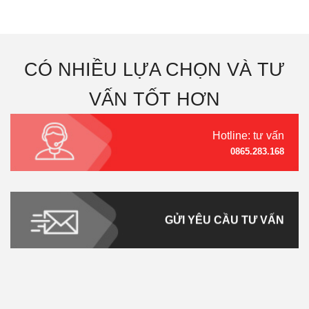
CÓ NHIỀU LỰA CHỌN VÀ TƯ
VẤN TỐT HƠN
Hotline: tư vấn
0865.283.168
GỬI YÊU CẦU TƯ VẤN