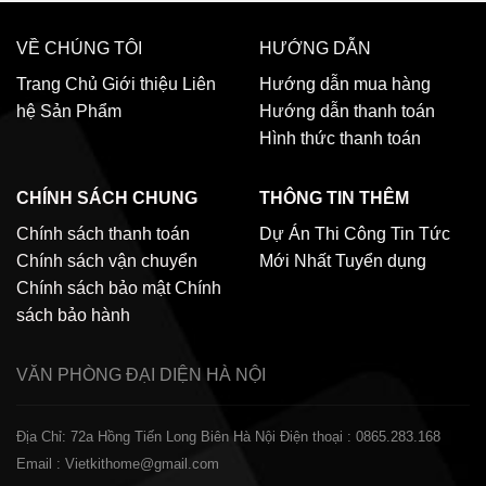
VỀ CHÚNG TÔI
HƯỚNG DẪN
Trang Chủ
Giới thiệu
Liên
Hướng dẫn mua hàng
hệ
Sản Phẩm
Hướng dẫn thanh toán
Hình thức thanh toán
CHÍNH SÁCH CHUNG
THÔNG TIN THÊM
Chính sách thanh toán
Dự Án Thi Công
Tin Tức
Chính sách vận chuyển
Mới Nhất
Tuyển dụng
Chính sách bảo mật
Chính
sách bảo hành
VĂN PHÒNG ĐẠI DIỆN
HÀ NỘI
Địa Chỉ: 72a Hồng Tiến Long Biên Hà Nội
Điện thoại : 0865.283.168
Email : Vietkithome@gmail.com