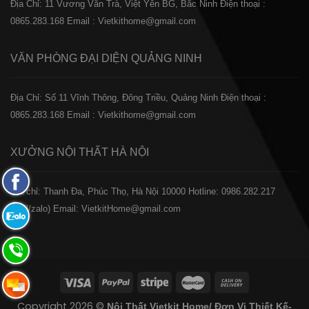
Địa Chỉ: 11 Vương Văn Trà, Việt Yên BG, Bắc Ninh
Điện thoại :
0865.283.168
Email : Vietkithome@gmail.com
VĂN PHÒNG ĐẠI DIỆN
QUẢNG NINH
Địa Chỉ: Số 11 Vĩnh Thông, Đông Triều, Quảng Ninh
Điện thoại :
0865.283.168
Email : Vietkithome@gmail.com
XƯỞNG NỘI THẤT
HÀ NỘI
Fanpage
️Địa chỉ: Thanh Đa, Phúc Thọ, Hà Nội 10000
Hotline: 0986.282.217
Facebook
(Call/zalo)
Email: VietkitHome@gmail.com
Zalo:
0865.283.168
Hotline:
0865.283.168
Hotline:
Copyright 2026 ©
Nội Thất Vietkit Home/ Đơn Vị Thiết Kế-