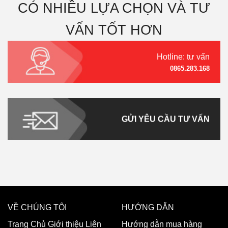
CÓ NHIỀU LỰA CHỌN VÀ TƯ
VẤN TỐT HƠN
Hotline: tư vấn
0865.283.168
GỬI YÊU CẦU TƯ VẤN
VỀ CHÚNG TÔI
HƯỚNG DẪN
Trang Chủ
Giới thiệu
Liên
Hướng dẫn mua hàng