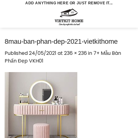
Skip
ADD ANYTHING HERE OR JUST REMOVE IT...
to
0
content
8mau-ban-phan-dep-2021-vietkithome
Published
24/05/2021
at
236 × 236
in
7+ Mẫu Bàn
Phấn Đẹp VKH01