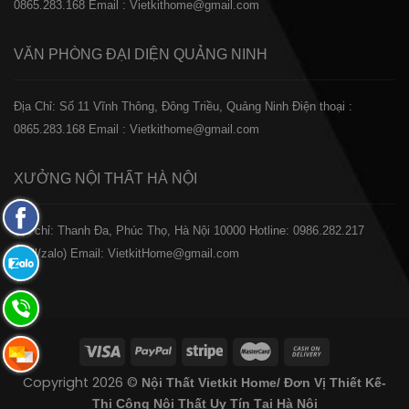
0865.283.168
Email : Vietkithome@gmail.com
VĂN PHÒNG ĐẠI DIỆN
QUẢNG NINH
Địa Chỉ: Số 11 Vĩnh Thông, Đông Triều, Quảng Ninh
Điện thoại :
0865.283.168
Email : Vietkithome@gmail.com
XƯỞNG NỘI THẤT
HÀ NỘI
Fanpage
️Địa chỉ: Thanh Đa, Phúc Thọ, Hà Nội 10000
Hotline: 0986.282.217
Facebook
(Call/zalo)
Email: VietkitHome@gmail.com
Zalo:
0865.283.168
Hotline:
0865.283.168
Hotline:
Copyright 2026 ©
Nội Thất Vietkit Home/ Đơn Vị Thiết Kế-
0865.283.168
Thi Công Nội Thất Uy Tín Tại Hà Nội