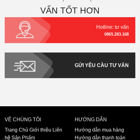
VẤN TỐT HƠN
Hotline: tư vấn
0865.283.168
GỬI YÊU CẦU TƯ VẤN
VỀ CHÚNG TÔI
HƯỚNG DẪN
Trang Chủ
Giới thiệu
Liên
Hướng dẫn mua hàng
hệ
Sản Phẩm
Hướng dẫn thanh toán