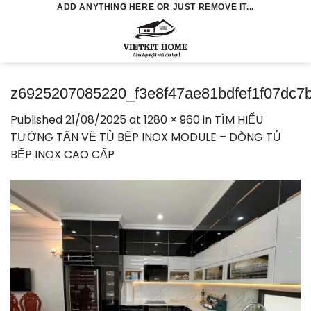
Skip
ADD ANYTHING HERE OR JUST REMOVE IT...
to
0
content
z6925207085220_f3e8f47ae81bdfef1f07dc7b
Published
21/08/2025
at
1280 × 960
in
TÌM HIỂU
TƯỜNG TẬN VỀ TỦ BẾP INOX MODULE – DÒNG TỦ
BẾP INOX CAO CẤP