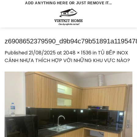
Skip
ADD ANYTHING HERE OR JUST REMOVE IT...
to
0
content
z6908652379590_d9b94c79b51891a119547
Published
21/08/2025
at
2048 × 1536
in
TỦ BẾP INOX
CÁNH NHỰA THÍCH HỢP VỚI NHỮNG KHU VỰC NÀO?