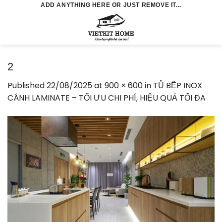
Skip
ADD ANYTHING HERE OR JUST REMOVE IT...
to
0
content
2
Published
22/08/2025
at
900 × 600
in
TỦ BẾP INOX
CÁNH LAMINATE – TỐI ƯU CHI PHÍ, HIỆU QUẢ TỐI ĐA