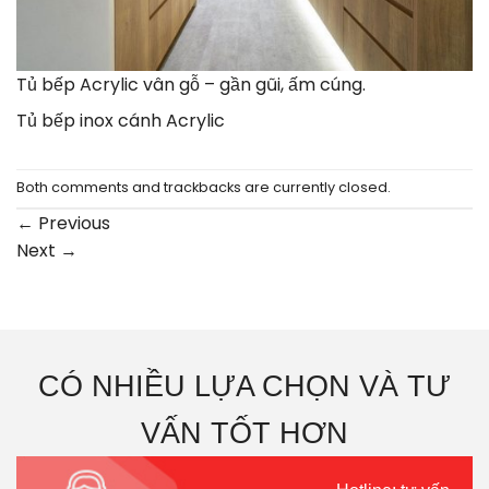
Tủ bếp Acrylic vân gỗ – gần gũi, ấm cúng.
Tủ bếp inox cánh Acrylic
Both comments and trackbacks are currently closed.
←
Previous
Next
→
CÓ NHIỀU LỰA CHỌN VÀ TƯ
VẤN TỐT HƠN