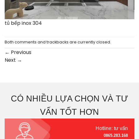
tủ bếp inox 304
Both comments and trackbacks are currently closed.
←
Previous
Next
→
CÓ NHIỀU LỰA CHỌN VÀ TƯ
VẤN TỐT HƠN
Hotline: tư vấn
0865.283.168