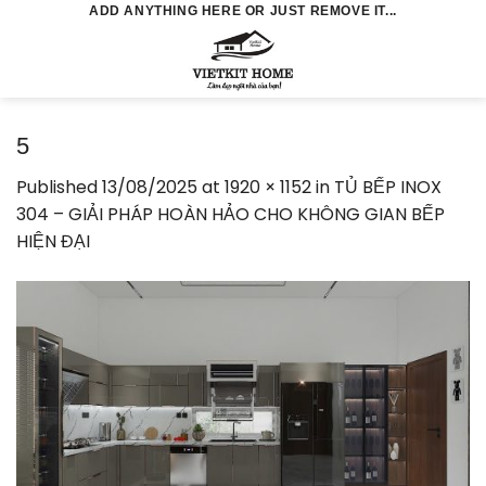
Skip
ADD ANYTHING HERE OR JUST REMOVE IT...
to
0
content
5
Published
13/08/2025
at
1920 × 1152
in
TỦ BẾP INOX
304 – GIẢI PHÁP HOÀN HẢO CHO KHÔNG GIAN BẾP
HIỆN ĐẠI