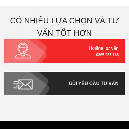
CÓ NHIỀU LỰA CHỌN VÀ TƯ
VẤN TỐT HƠN
Hotline: tư vấn
0865.283.168
GỬI YÊU CẦU TƯ VẤN