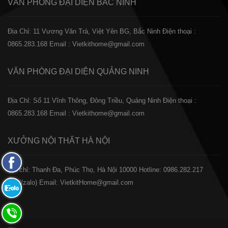
VĂN PHÒNG ĐẠI DIỆN
BẮC NINH
Địa Chỉ: 11 Vương Văn Trà, Việt Yên BG, Bắc Ninh
Điện thoại :
0865.283.168
Email : Vietkithome@gmail.com
VĂN PHÒNG ĐẠI DIỆN
QUẢNG NINH
Địa Chỉ: Số 11 Vĩnh Thông, Đông Triều, Quảng Ninh
Điện thoại :
0865.283.168
Email : Vietkithome@gmail.com
XƯỞNG NỘI THẤT
HÀ NỘI
Fanpage
️Địa chỉ: Thanh Đa, Phúc Thọ, Hà Nội 10000
Hotline: 0986.282.217
Facebook
(Call/zalo)
Email: VietkitHome@gmail.com
Zalo:
0865.283.168
Hotline: