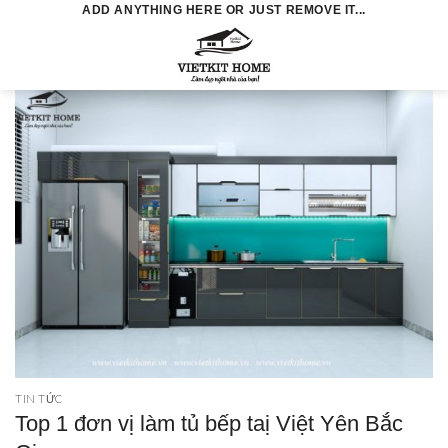
Skip
ADD ANYTHING HERE OR JUST REMOVE IT...
to
0
content
TIN TỨC
Top 1 đơn vị làm tủ bếp taị Việt Yên Bắc