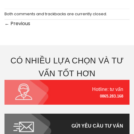
Both comments and trackbacks are currently closed.
←
Previous
CÓ NHIỀU LỰA CHỌN VÀ TƯ
VẤN TỐT HƠN
Hotline: tư vấn
0865.283.168
GỬI YÊU CẦU TƯ VẤN