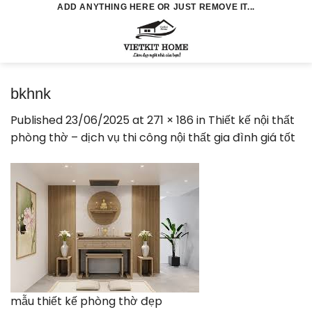
Skip
ADD ANYTHING HERE OR JUST REMOVE IT...
to
0
content
bkhnk
Published
23/06/2025
at
271 × 186
in
Thiết kế nội thất
phòng thờ – dịch vụ thi công nội thất gia đình giá tốt
mẫu thiết kế phòng thờ đẹp