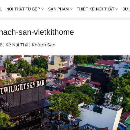
ỆU
NỘI THẤT TỦ BẾP
SẢN PHẨM
THIẾT KẾ NỘI THẤT
DỰ 
khach-san-vietkithome
ết Kế Nội Thất Khách Sạn