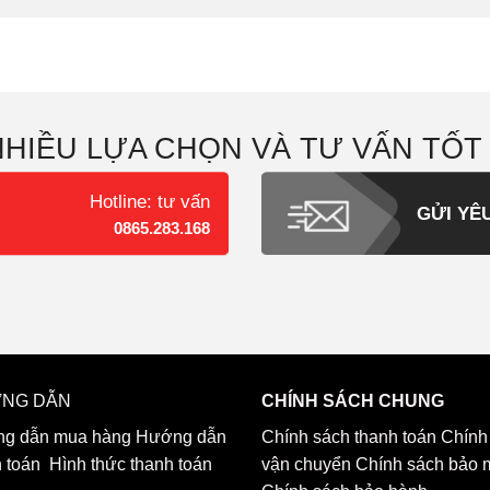
NHIỀU LỰA CHỌN VÀ TƯ VẤN TỐT
Hotline: tư vấn
GỬI YÊ
0865.283.168
NG DẪN
CHÍNH SÁCH CHUNG
g dẫn mua hàng
Hướng dẫn
Chính sách thanh toán
Chính
h toán
Hình thức thanh toán
vận chuyển
Chính sách bảo 