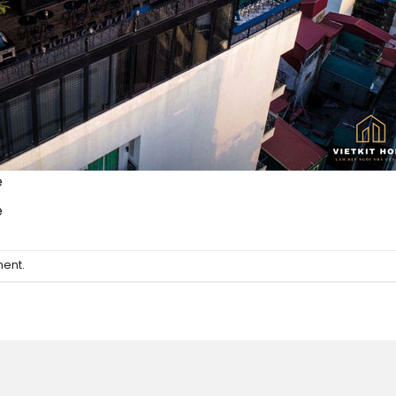
e
e
ment
.