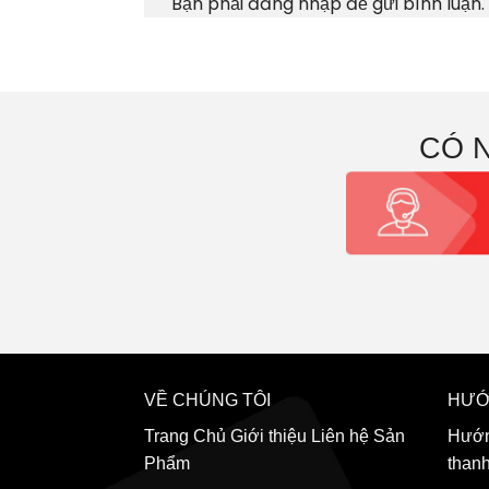
Bạn phải
đăng nhập
để gửi bình luận.
CÓ 
VỀ CHÚNG TÔI
HƯỚ
Trang Chủ
Giới thiệu
Liên hệ
Sản
Hướn
Phẩm
than