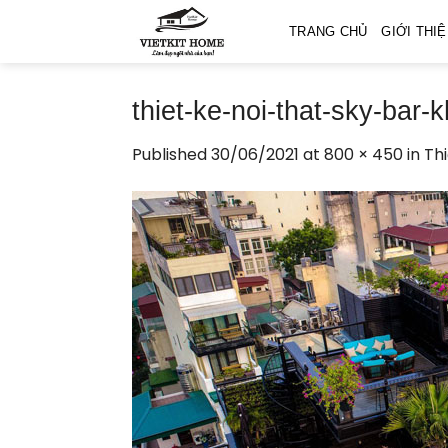
Skip
TRANG CHỦ
GIỚI THI
to
content
thiet-ke-noi-that-sky-bar-
Published
30/06/2021
at
800 × 450
in
Thi