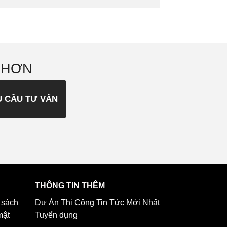
 HƠN
U CẦU TƯ VẤN
THÔNG TIN THÊM
 sách
Dự Án Thi Công
Tin Tức Mới Nhất
mật
Tuyển dụng